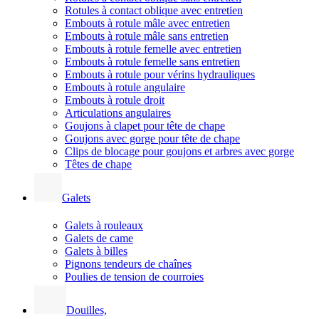
Rotules à contact oblique avec entretien
Embouts à rotule mâle avec entretien
Embouts à rotule mâle sans entretien
Embouts à rotule femelle avec entretien
Embouts à rotule femelle sans entretien
Embouts à rotule pour vérins hydrauliques
Embouts à rotule angulaire
Embouts à rotule droit
Articulations angulaires
Goujons à clapet pour tête de chape
Goujons avec gorge pour tête de chape
Clips de blocage pour goujons et arbres avec gorge
Têtes de chape
Galets
Galets à rouleaux
Galets de came
Galets à billes
Pignons tendeurs de chaînes
Poulies de tension de courroies
Douilles,