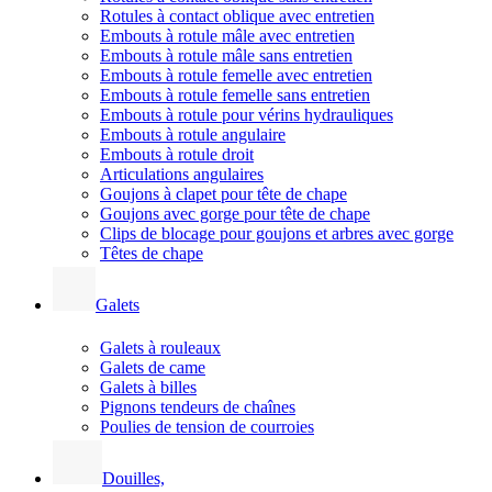
Rotules à contact oblique avec entretien
Embouts à rotule mâle avec entretien
Embouts à rotule mâle sans entretien
Embouts à rotule femelle avec entretien
Embouts à rotule femelle sans entretien
Embouts à rotule pour vérins hydrauliques
Embouts à rotule angulaire
Embouts à rotule droit
Articulations angulaires
Goujons à clapet pour tête de chape
Goujons avec gorge pour tête de chape
Clips de blocage pour goujons et arbres avec gorge
Têtes de chape
Galets
Galets à rouleaux
Galets de came
Galets à billes
Pignons tendeurs de chaînes
Poulies de tension de courroies
Douilles,