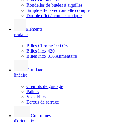
Rondelles de butées à aiguilles
Simple effet avec rondelle conique
Double effet à contact oblique
Eléments
roulants
Billes Chrome 100 C6
Billes Inox 420
Billes Inox 316 Alimentaire
Guidage
linéaire
Chariots de guidage
Paliers
Vis à billes
Ecrous de serrage
Couronnes
d'orientation