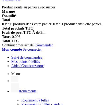
Produit ajouté au panier avec succès
Marque
Quantité
Total
Il y a
0
produits dans votre panier.
Il y a 1 produit dans votre panier.
Total produits TTC
Frais de port TTC
À définir
Taxes
0,00€
Total TTC
Continuer mes achats
Commander
Mon compte
Se connecter
Suivi de commandes
Mes points fidélités
Aide / Contactez-nous
Menu
Roulements
Roulement à billes
Roulements à billes standard