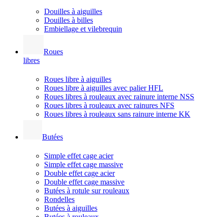
Douilles à aiguilles
Douilles à billes
Embiellage et vilebrequin
Roues
libres
Roues libre à aiguilles
Roues libre à aiguilles avec palier HFL
Roues libres à rouleaux avec rainure interne NSS
Roues libres à rouleaux avec rainures NFS
Roues libres à rouleaux sans rainure interne KK
Butées
Simple effet cage acier
Simple effet cage massive
Double effet cage acier
Double effet cage massive
Butées à rotule sur rouleaux
Rondelles
Butées à aiguilles
Butées à rouleaux