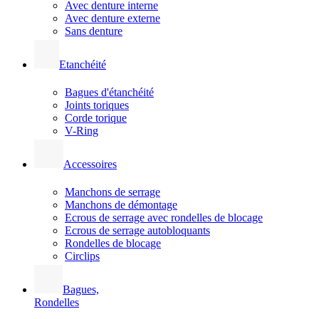
Avec denture interne
Avec denture externe
Sans denture
Etanchéité
Bagues d'étanchéité
Joints toriques
Corde torique
V-Ring
Accessoires
Manchons de serrage
Manchons de démontage
Ecrous de serrage avec rondelles de blocage
Ecrous de serrage autobloquants
Rondelles de blocage
Circlips
Bagues,
Rondelles