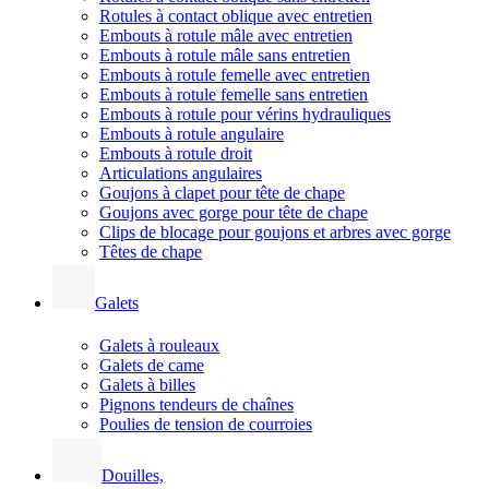
Rotules à contact oblique avec entretien
Embouts à rotule mâle avec entretien
Embouts à rotule mâle sans entretien
Embouts à rotule femelle avec entretien
Embouts à rotule femelle sans entretien
Embouts à rotule pour vérins hydrauliques
Embouts à rotule angulaire
Embouts à rotule droit
Articulations angulaires
Goujons à clapet pour tête de chape
Goujons avec gorge pour tête de chape
Clips de blocage pour goujons et arbres avec gorge
Têtes de chape
Galets
Galets à rouleaux
Galets de came
Galets à billes
Pignons tendeurs de chaînes
Poulies de tension de courroies
Douilles,