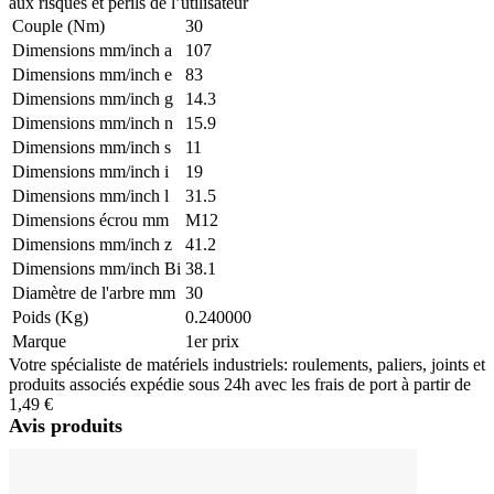
aux risques et périls de l’utilisateur
Couple (Nm)
30
Dimensions mm/inch a
107
Dimensions mm/inch e
83
Dimensions mm/inch g
14.3
Dimensions mm/inch n
15.9
Dimensions mm/inch s
11
Dimensions mm/inch i
19
Dimensions mm/inch l
31.5
Dimensions écrou mm
M12
Dimensions mm/inch z
41.2
Dimensions mm/inch Bi
38.1
Diamètre de l'arbre mm
30
Poids (Kg)
0.240000
Marque
1er prix
Votre spécialiste de matériels industriels: roulements, paliers, joints et
produits associés expédie sous 24h avec les frais de port à partir de
1,49 €
Avis produits