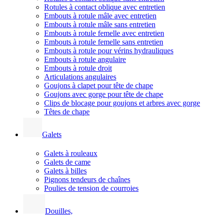
Rotules à contact oblique avec entretien
Embouts à rotule mâle avec entretien
Embouts à rotule mâle sans entretien
Embouts à rotule femelle avec entretien
Embouts à rotule femelle sans entretien
Embouts à rotule pour vérins hydrauliques
Embouts à rotule angulaire
Embouts à rotule droit
Articulations angulaires
Goujons à clapet pour tête de chape
Goujons avec gorge pour tête de chape
Clips de blocage pour goujons et arbres avec gorge
Têtes de chape
Galets
Galets à rouleaux
Galets de came
Galets à billes
Pignons tendeurs de chaînes
Poulies de tension de courroies
Douilles,