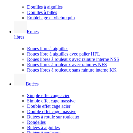
Douilles à aiguilles
Douilles à billes
Embiellage et vilebrequin
Roues
libres
Roues libre à aiguilles
Roues libre à aiguilles avec palier HFL
Roues libres à rouleaux avec rainure interne NSS
Roues libres à rouleaux avec rainures NFS
Roues libres à rouleaux sans rainure interne KK
Butées
Simple effet cage acier
Simple effet cage massive
Double effet cage acier
Double effet cage massive
Butées à rotule sur rouleaux
Rondelles
Butées à aiguilles
Butées à rouleaux