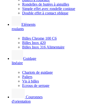
Rondelles de butées à aiguilles
Simple effet avec rondelle conique
Double effet à contact oblique
Eléments
roulants
Billes Chrome 100 C6
Billes Inox 420
Billes Inox 316 Alimentaire
Guidage
linéaire
Chariots de guidage
Paliers
Vis à billes
Ecrous de serrage
Couronnes
d'orientation