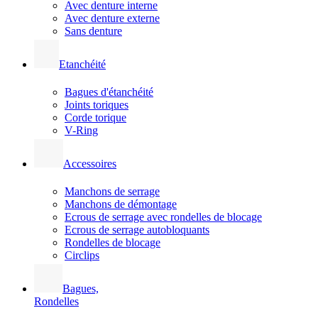
Avec denture interne
Avec denture externe
Sans denture
Etanchéité
Bagues d'étanchéité
Joints toriques
Corde torique
V-Ring
Accessoires
Manchons de serrage
Manchons de démontage
Ecrous de serrage avec rondelles de blocage
Ecrous de serrage autobloquants
Rondelles de blocage
Circlips
Bagues,
Rondelles