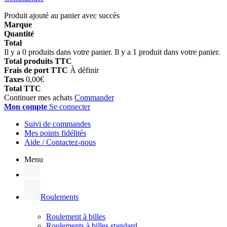
Produit ajouté au panier avec succès
Marque
Quantité
Total
Il y a
0
produits dans votre panier.
Il y a 1 produit dans votre panier.
Total produits TTC
Frais de port TTC
À définir
Taxes
0,00€
Total TTC
Continuer mes achats
Commander
Mon compte
Se connecter
Suivi de commandes
Mes points fidélités
Aide / Contactez-nous
Menu
Roulements
Roulement à billes
Roulements à billes standard