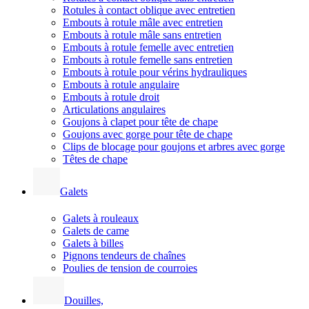
Rotules à contact oblique avec entretien
Embouts à rotule mâle avec entretien
Embouts à rotule mâle sans entretien
Embouts à rotule femelle avec entretien
Embouts à rotule femelle sans entretien
Embouts à rotule pour vérins hydrauliques
Embouts à rotule angulaire
Embouts à rotule droit
Articulations angulaires
Goujons à clapet pour tête de chape
Goujons avec gorge pour tête de chape
Clips de blocage pour goujons et arbres avec gorge
Têtes de chape
Galets
Galets à rouleaux
Galets de came
Galets à billes
Pignons tendeurs de chaînes
Poulies de tension de courroies
Douilles,