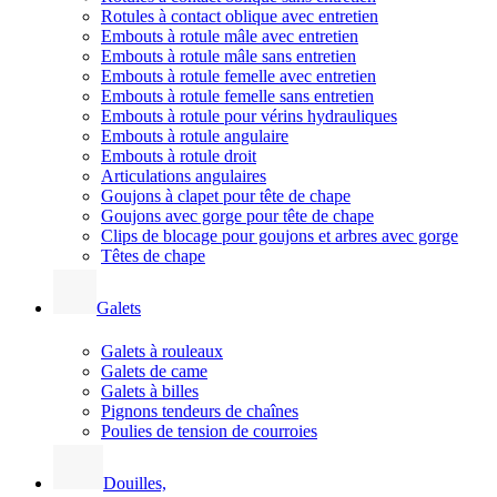
Rotules à contact oblique avec entretien
Embouts à rotule mâle avec entretien
Embouts à rotule mâle sans entretien
Embouts à rotule femelle avec entretien
Embouts à rotule femelle sans entretien
Embouts à rotule pour vérins hydrauliques
Embouts à rotule angulaire
Embouts à rotule droit
Articulations angulaires
Goujons à clapet pour tête de chape
Goujons avec gorge pour tête de chape
Clips de blocage pour goujons et arbres avec gorge
Têtes de chape
Galets
Galets à rouleaux
Galets de came
Galets à billes
Pignons tendeurs de chaînes
Poulies de tension de courroies
Douilles,