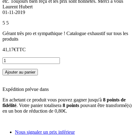
etc. Toujours bien reçu et les prix sont honnêtes. Merci à vous
Laurent Hubert
01-11-2019
5
5
Gérant très pro et sympathique ! Catalogue exhaustif sur tous les
produits
41,17€
TTC
Ajouter au panier
Expédition prévue dans
En achetant ce produit vous pouvez gagner jusqu'à
8
points de
fidélité
. Votre panier totalisera
8
points
pouvant être transformé(s)
en un bon de réduction de
0,80€
.
Nous signaler un prix inférieur