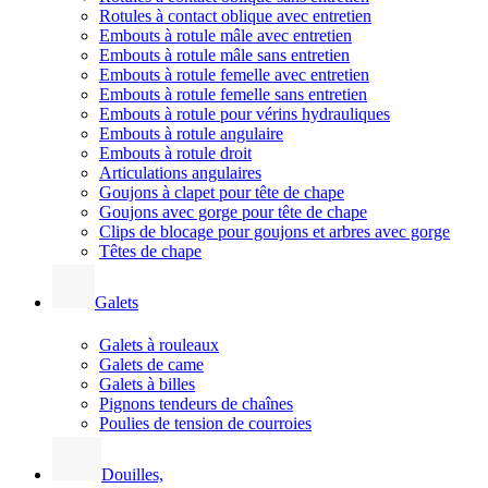
Rotules à contact oblique avec entretien
Embouts à rotule mâle avec entretien
Embouts à rotule mâle sans entretien
Embouts à rotule femelle avec entretien
Embouts à rotule femelle sans entretien
Embouts à rotule pour vérins hydrauliques
Embouts à rotule angulaire
Embouts à rotule droit
Articulations angulaires
Goujons à clapet pour tête de chape
Goujons avec gorge pour tête de chape
Clips de blocage pour goujons et arbres avec gorge
Têtes de chape
Galets
Galets à rouleaux
Galets de came
Galets à billes
Pignons tendeurs de chaînes
Poulies de tension de courroies
Douilles,