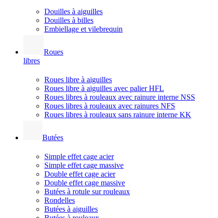
Douilles à aiguilles
Douilles à billes
Embiellage et vilebrequin
Roues
libres
Roues libre à aiguilles
Roues libre à aiguilles avec palier HFL
Roues libres à rouleaux avec rainure interne NSS
Roues libres à rouleaux avec rainures NFS
Roues libres à rouleaux sans rainure interne KK
Butées
Simple effet cage acier
Simple effet cage massive
Double effet cage acier
Double effet cage massive
Butées à rotule sur rouleaux
Rondelles
Butées à aiguilles
Butées à rouleaux