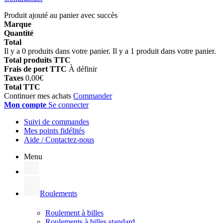
Produit ajouté au panier avec succès
Marque
Quantité
Total
Il y a
0
produits dans votre panier.
Il y a 1 produit dans votre panier.
Total produits TTC
Frais de port TTC
À définir
Taxes
0,00€
Total TTC
Continuer mes achats
Commander
Mon compte
Se connecter
Suivi de commandes
Mes points fidélités
Aide / Contactez-nous
Menu
Roulements
Roulement à billes
Roulements à billes standard