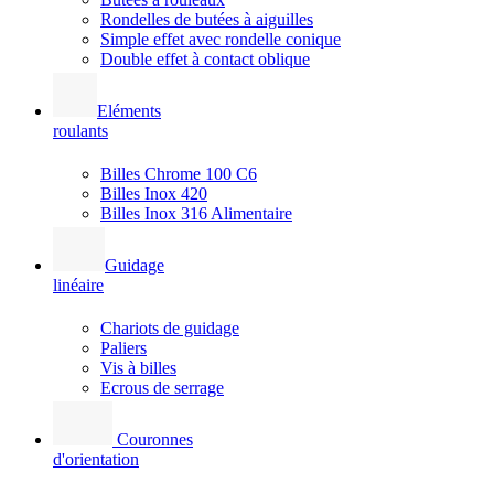
Rondelles de butées à aiguilles
Simple effet avec rondelle conique
Double effet à contact oblique
Eléments
roulants
Billes Chrome 100 C6
Billes Inox 420
Billes Inox 316 Alimentaire
Guidage
linéaire
Chariots de guidage
Paliers
Vis à billes
Ecrous de serrage
Couronnes
d'orientation