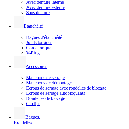
Avec denture interne
Avec denture externe
Sans denture
Etanchéité
Bagues d'étanchéité
Joints toriques
Corde torique
V-Ring
Accessoires
Manchons de serrage
Manchons de démontage
Ecrous de serrage avec rondelles de blocage
Ecrous de serrage autobloquants
Rondelles de blocage
Circlips
Bagues,
Rondelles