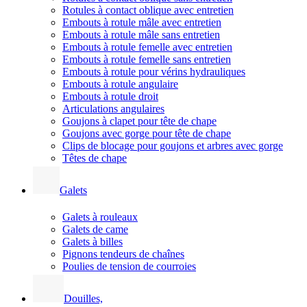
Rotules à contact oblique avec entretien
Embouts à rotule mâle avec entretien
Embouts à rotule mâle sans entretien
Embouts à rotule femelle avec entretien
Embouts à rotule femelle sans entretien
Embouts à rotule pour vérins hydrauliques
Embouts à rotule angulaire
Embouts à rotule droit
Articulations angulaires
Goujons à clapet pour tête de chape
Goujons avec gorge pour tête de chape
Clips de blocage pour goujons et arbres avec gorge
Têtes de chape
Galets
Galets à rouleaux
Galets de came
Galets à billes
Pignons tendeurs de chaînes
Poulies de tension de courroies
Douilles,