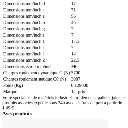
Dimensions mm/inch d
17
Dimensions mm/inch a
71
Dimensions mm/inch e
56
Dimensions mm/inch b
46
Dimensions mm/inch g
7
Dimensions mm/inch s
7
Dimensions mm/inch L
17.5
Dimensions mm/inch i
7
Dimensions mm/inch l
14
Dimensions mm/inch Z
22.5
Dimensions écrou mm/inch
M6
Charges roulement dynamique C (N)
5700
Charges roulement statique C0 (N)
3087
Poids (Kg)
0.129000
Marque
1er prix
Votre spécialiste de matériels industriels: roulements, paliers, joints et
produits associés expédie sous 24h avec les frais de port à partir de
1,49 €
Avis produits