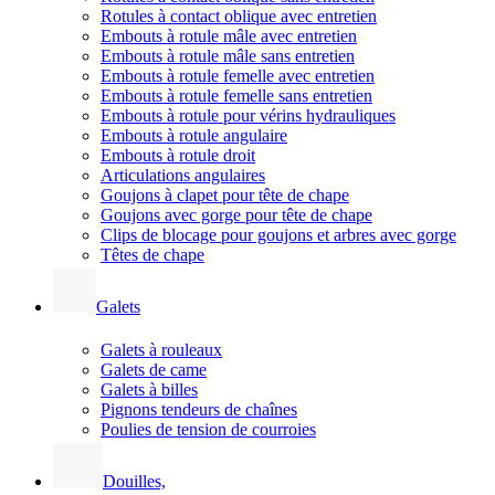
Rotules à contact oblique avec entretien
Embouts à rotule mâle avec entretien
Embouts à rotule mâle sans entretien
Embouts à rotule femelle avec entretien
Embouts à rotule femelle sans entretien
Embouts à rotule pour vérins hydrauliques
Embouts à rotule angulaire
Embouts à rotule droit
Articulations angulaires
Goujons à clapet pour tête de chape
Goujons avec gorge pour tête de chape
Clips de blocage pour goujons et arbres avec gorge
Têtes de chape
Galets
Galets à rouleaux
Galets de came
Galets à billes
Pignons tendeurs de chaînes
Poulies de tension de courroies
Douilles,