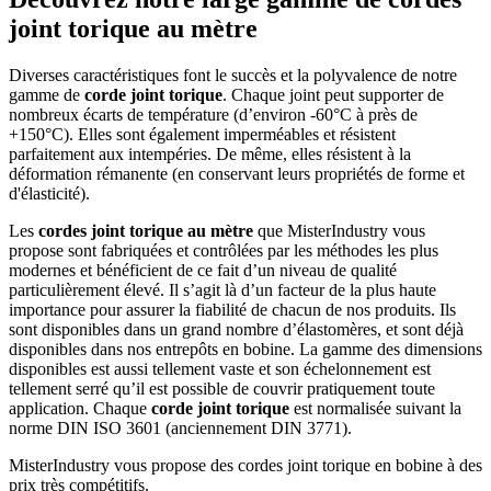
joint torique au mètre
Diverses caractéristiques font le succès et la polyvalence de notre
gamme de
corde joint torique
. Chaque joint peut supporter de
nombreux écarts de température (d’environ -60°C à près de
+150°C). Elles sont également imperméables et résistent
parfaitement aux intempéries. De même, elles résistent à la
déformation rémanente (en conservant leurs propriétés de forme et
d'élasticité).
Les
cordes joint torique au mètre
que MisterIndustry vous
propose sont fabriquées et contrôlées par les méthodes les plus
modernes et bénéficient de ce fait d’un niveau de qualité
particulièrement élevé. Il s’agit là d’un facteur de la plus haute
importance pour assurer la fiabilité de chacun de nos produits. Ils
sont disponibles dans un grand nombre d’élastomères, et sont déjà
disponibles dans nos entrepôts en bobine. La gamme des dimensions
disponibles est aussi tellement vaste et son échelonnement est
tellement serré qu’il est possible de couvrir pratiquement toute
application. Chaque
corde joint torique
est normalisée suivant la
norme DIN ISO 3601 (anciennement DIN 3771).
MisterIndustry vous propose des cordes joint torique en bobine à des
prix très compétitifs.