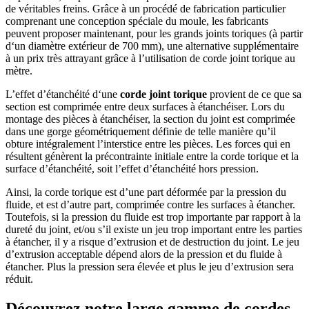
de véritables freins. Grâce à un procédé de fabrication particulier
comprenant une conception spéciale du moule, les fabricants
peuvent proposer maintenant, pour les grands joints toriques (à partir
d‘un diamètre extérieur de 700 mm), une alternative supplémentaire
à un prix très attrayant grâce à l’utilisation de corde joint
torique au
mètre.
L’effet d’étanchéité d‘une
corde joint torique
provient de ce que sa
section est comprimée entre deux surfaces à étanchéiser. Lors du
montage des pièces à étanchéiser, la section du joint est comprimée
dans une gorge géométriquement définie de telle manière qu’il
obture intégralement l’interstice entre les pièces. Les forces qui en
résultent génèrent la précontrainte initiale entre la corde torique et la
surface d’étanchéité, soit l’effet d’étanchéité hors pression.
Ainsi, la corde torique est d’une part déformée par la pression du
fluide, et est d’autre part, comprimée contre les surfaces à étancher.
Toutefois, si la pression du fluide est trop importante par rapport à la
dureté du joint, et/ou s’il existe un jeu trop important entre les parties
à étancher, il y a risque d’extrusion et de destruction du joint. Le jeu
d’extrusion acceptable dépend alors de la pression et du fluide à
étancher. Plus la pression sera élevée et plus le jeu d’extrusion sera
réduit.
Découvrez notre large gamme de cordes