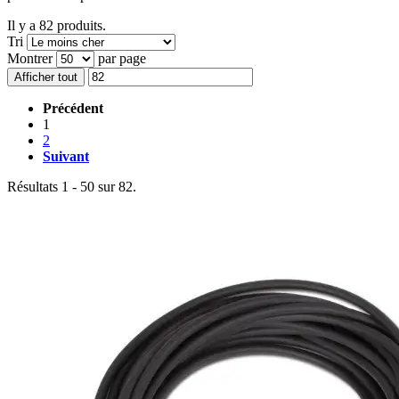
Il y a 82 produits.
Tri
Montrer
par page
Afficher tout
Précédent
1
2
Suivant
Résultats 1 - 50 sur 82.