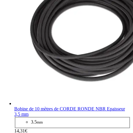
Bobine de 10 mètres de CORDE RONDE NBR Epaisseur
3,5 mm
3.5
mm
14,31€