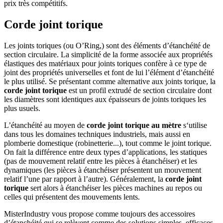
prix très compétitifs.
Corde joint torique
Les joints toriques (ou O’Ring,) sont des éléments d’étanchéité de
section circulaire. La simplicité de la forme associée aux propriétés
élastiques des matériaux pour joints toriques confère à ce type de
joint des propriétés universelles et font de lui l’élément d’étanchéité
le plus utilisé. Se présentant comme alternative aux joints torique, la
corde joint torique
est un profil extrudé de section circulaire dont
les diamètres sont identiques aux épaisseurs de joints toriques les
plus usuels.
L’étanchéité au moyen de
corde joint torique au mètre
s‘utilise
dans tous les domaines techniques industriels, mais aussi en
plomberie domestique (robinetterie...), tout comme le joint torique.
On fait la différence entre deux types d’applications, les statiques
(pas de mouvement relatif entre les pièces à étanchéiser) et les
dynamiques (les pièces à étanchéiser présentent un mouvement
relatif l’une par rapport à l’autre). Généralement, la
corde joint
torique
sert alors à étanchéiser les pièces machines au repos ou
celles qui présentent des mouvements lents.
MisterIndustry vous propose comme toujours des accessoires
d’étanchéité qui se relèvent comme des solutions simples, efficaces,