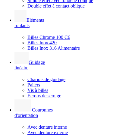
Simple effet avec rondelle conique
Double effet à contact oblique
Eléments
roulants
Billes Chrome 100 C6
Billes Inox 420
Billes Inox 316 Alimentaire
Guidage
linéaire
Chariots de guidage
Paliers
Vis à billes
Ecrous de serrage
Couronnes
d'orientation
Avec denture interne
Avec denture externe