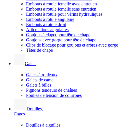
Embouts à rotule femelle avec entretien
Embouts à rotule femelle sans entretien
Embouts à rotule pour vérins hydrauliques
Embouts à rotule angulaire
Embouts à rotule droit
Articulations angulaires
Goujons à clapet pour tête de chape
Goujons avec gorge pour tête de chape
Clips de blocage pour goujons et arbres avec gorge
Têtes de chape
Galets
Galets à rouleaux
Galets de came
Galets à billes
Pignons tendeurs de chaînes
Poulies de tension de courroies
Douilles,
Cages
Douilles à aiguilles