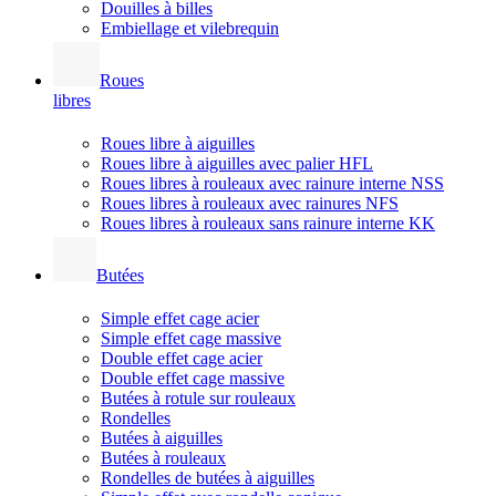
Douilles à billes
Embiellage et vilebrequin
Roues
libres
Roues libre à aiguilles
Roues libre à aiguilles avec palier HFL
Roues libres à rouleaux avec rainure interne NSS
Roues libres à rouleaux avec rainures NFS
Roues libres à rouleaux sans rainure interne KK
Butées
Simple effet cage acier
Simple effet cage massive
Double effet cage acier
Double effet cage massive
Butées à rotule sur rouleaux
Rondelles
Butées à aiguilles
Butées à rouleaux
Rondelles de butées à aiguilles