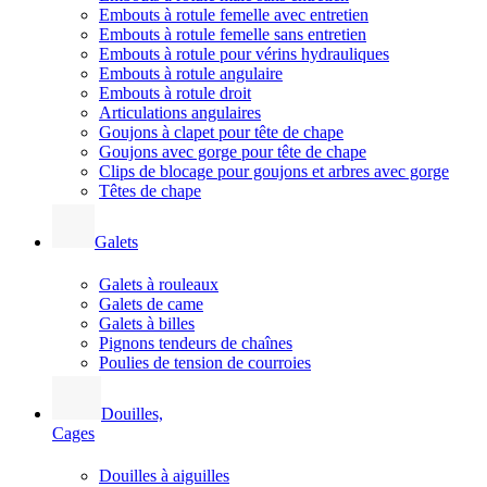
Embouts à rotule femelle avec entretien
Embouts à rotule femelle sans entretien
Embouts à rotule pour vérins hydrauliques
Embouts à rotule angulaire
Embouts à rotule droit
Articulations angulaires
Goujons à clapet pour tête de chape
Goujons avec gorge pour tête de chape
Clips de blocage pour goujons et arbres avec gorge
Têtes de chape
Galets
Galets à rouleaux
Galets de came
Galets à billes
Pignons tendeurs de chaînes
Poulies de tension de courroies
Douilles,
Cages
Douilles à aiguilles