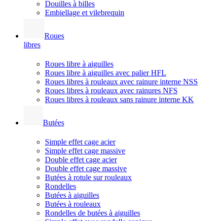
Douilles à billes
Embiellage et vilebrequin
Roues
libres
Roues libre à aiguilles
Roues libre à aiguilles avec palier HFL
Roues libres à rouleaux avec rainure interne NSS
Roues libres à rouleaux avec rainures NFS
Roues libres à rouleaux sans rainure interne KK
Butées
Simple effet cage acier
Simple effet cage massive
Double effet cage acier
Double effet cage massive
Butées à rotule sur rouleaux
Rondelles
Butées à aiguilles
Butées à rouleaux
Rondelles de butées à aiguilles