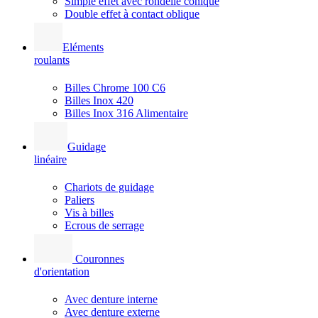
Simple effet avec rondelle conique
Double effet à contact oblique
Eléments
roulants
Billes Chrome 100 C6
Billes Inox 420
Billes Inox 316 Alimentaire
Guidage
linéaire
Chariots de guidage
Paliers
Vis à billes
Ecrous de serrage
Couronnes
d'orientation
Avec denture interne
Avec denture externe