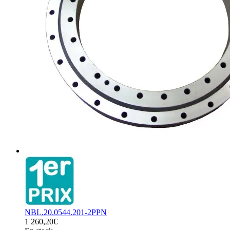
NBL.20.0544.201-2PPN
1 260,20€