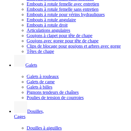
Embouts à rotule femelle avec entretien
Embouts à rotule femelle sans entretien
Embouts à rotule pour vérins hydrauliques
Embouts à rotule angulaire
Embouts à rotule droit
Articulations angulaires
Goujons à clapet pour tête de chape
Goujons avec gorge pour tête de chape
Clips de blocage pour goujons et arbres avec gorge
Têtes de chape
Galets
Galets à rouleaux
Galets de came
Galets à billes
Pignons tendeurs de chaînes
Poulies de tension de courroies
Douilles,
Cages
Douilles à aiguilles