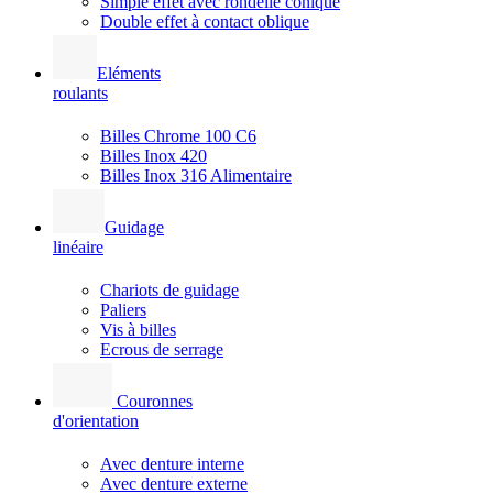
Simple effet avec rondelle conique
Double effet à contact oblique
Eléments
roulants
Billes Chrome 100 C6
Billes Inox 420
Billes Inox 316 Alimentaire
Guidage
linéaire
Chariots de guidage
Paliers
Vis à billes
Ecrous de serrage
Couronnes
d'orientation
Avec denture interne
Avec denture externe