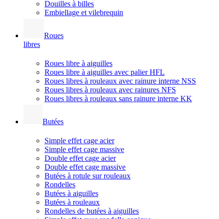
Douilles à billes
Embiellage et vilebrequin
Roues
libres
Roues libre à aiguilles
Roues libre à aiguilles avec palier HFL
Roues libres à rouleaux avec rainure interne NSS
Roues libres à rouleaux avec rainures NFS
Roues libres à rouleaux sans rainure interne KK
Butées
Simple effet cage acier
Simple effet cage massive
Double effet cage acier
Double effet cage massive
Butées à rotule sur rouleaux
Rondelles
Butées à aiguilles
Butées à rouleaux
Rondelles de butées à aiguilles