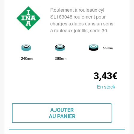
Roulement à rouleaux cyl.
SL183048 roulement pour
charges axiales dans un sens,
à rouleaux jointifs, série 30
92
mm
240
360
mm
mm
3,43€
En stock
AJOUTER
AU PANIER