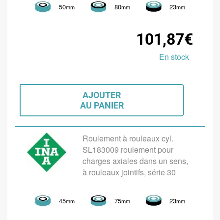
50
80
23
mm
mm
mm
101,87€
En stock
AJOUTER
AU PANIER
Roulement à rouleaux cyl.
SL183009 roulement pour
charges axiales dans un sens,
à rouleaux jointifs, série 30
45
75
23
mm
mm
mm