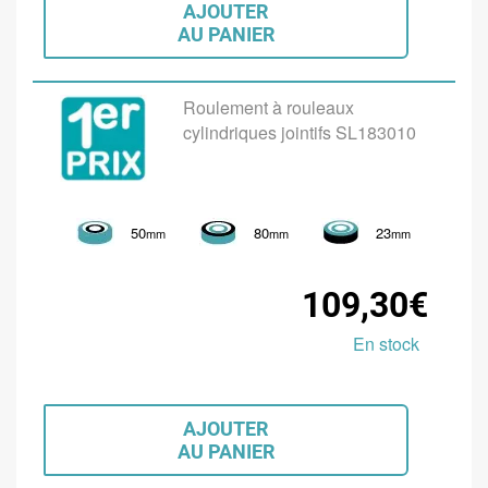
AJOUTER
AU PANIER
Roulement à rouleaux
cylindriques jointifs SL183010
50
80
23
mm
mm
mm
109,30€
En stock
AJOUTER
AU PANIER