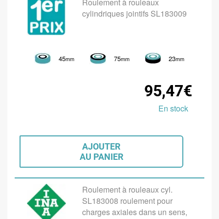
Roulement à rouleaux
cylindriques jointifs SL183009
45
75
23
mm
mm
mm
95,47€
En stock
AJOUTER
AU PANIER
Roulement à rouleaux cyl.
SL183008 roulement pour
charges axiales dans un sens,