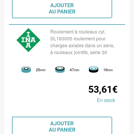
AJOUTER
AU PANIER
Roulement à rouleaux cyl.
SL183005 roulement pour
charges axiales dans un sens,
à rouleaux jointifs, série 30
25
47
16
mm
mm
mm
53,61€
En stock
AJOUTER
AU PANIER