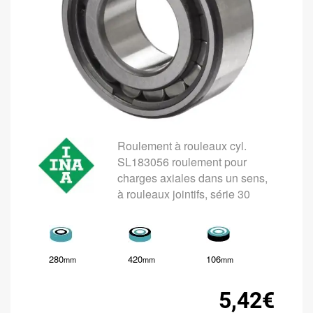
Roulement à rouleaux cyl.
SL183056 roulement pour
charges axiales dans un sens,
à rouleaux jointifs, série 30
280
420
106
mm
mm
mm
5,42€