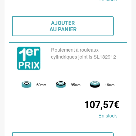
AJOUTER
AU PANIER
Roulement à rouleaux
cylindriques jointifs SL182912
60
85
16
mm
mm
mm
107,57€
En stock