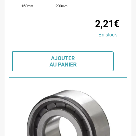
160
290
mm
mm
2,21€
En stock
AJOUTER
AU PANIER