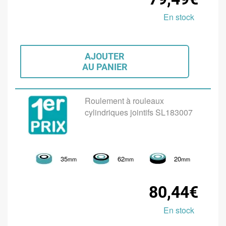
En stock
AJOUTER
AU PANIER
Roulement à rouleaux
cylindriques jointifs SL183007
35
62
20
mm
mm
mm
80,44€
En stock