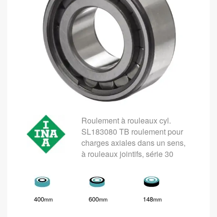
Roulement à rouleaux cyl.
SL183080 TB roulement pour
charges axiales dans un sens,
à rouleaux jointifs, série 30
400
600
148
mm
mm
mm