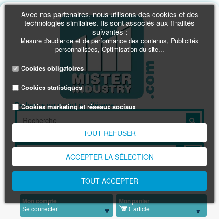
Avec nos partenaires, nous utilisons des cookies et des
technologies similaires. Ils sont associés aux finalités
suivantes :
Mesure d'audience et de performance des contenus, Publicités
personnalisées, Optimisation du site...
Cookies obligatoires
Cookies statistiques
Recherche par produit ou référence :
Cookies marketing et réseaux sociaux
TOUT REFUSER
Rechercher par dimension en mm :
ACCEPTER LA SÉLECTION
Une info, une commande
TOUT ACCEPTER
0891 03 1001
(0,23€/min)
Mon compte
Mon panier
Se connecter
0 article