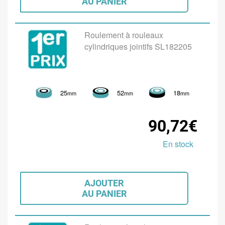
AU PANIER
Roulement à rouleaux
cylindriques jointifs SL182205
25
52
18
mm
mm
mm
90,72€
En stock
AJOUTER
AU PANIER