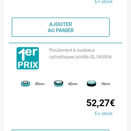
En stock
AJOUTER
AU PANIER
Roulement à rouleaux
cylindriques jointifs SL183004
20
42
16
mm
mm
mm
52,27€
En stock