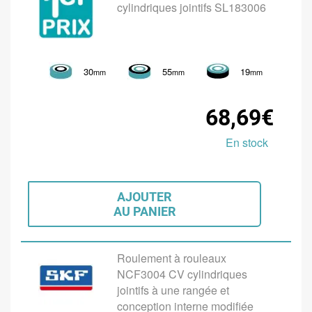
cylindriques jointifs SL183006
30
55
19
mm
mm
mm
68,69€
En stock
AJOUTER
AU PANIER
Roulement à rouleaux
NCF3004 CV cylindriques
jointifs à une rangée et
conception interne modifiée