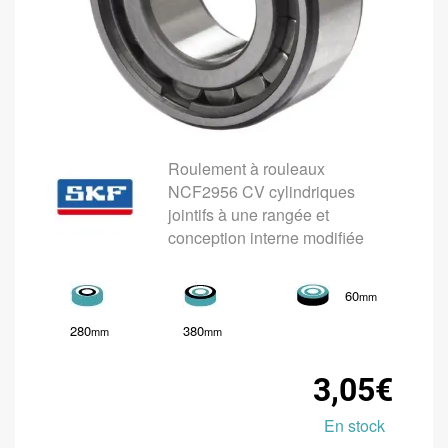
Roulement à rouleaux
NCF2956 CV cylindriques
jointifs à une rangée et
conception interne modifiée
60
mm
280
380
mm
mm
3,05€
En stock