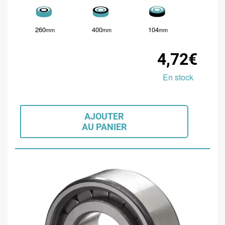
260
400
104
mm
mm
mm
4,72€
En stock
AJOUTER
AU PANIER