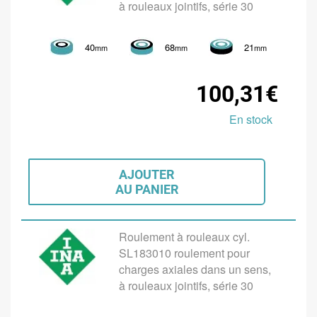
à rouleaux jointifs, série 30
40
68
21
mm
mm
mm
100,31€
En stock
AJOUTER
AU PANIER
Roulement à rouleaux cyl.
SL183010 roulement pour
charges axiales dans un sens,
à rouleaux jointifs, série 30