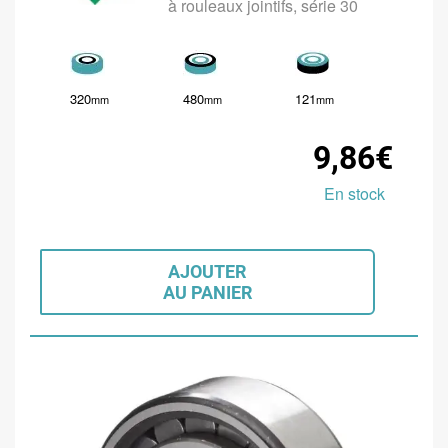
à rouleaux jointifs, série 30
320
480
121
mm
mm
mm
9,86€
En stock
AJOUTER
AU PANIER