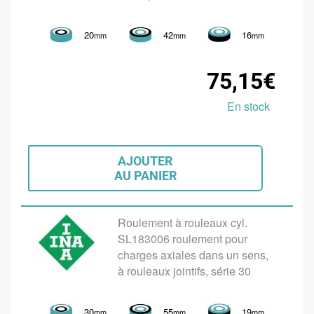
20
42
16
mm
mm
mm
75,15€
En stock
AJOUTER
AU PANIER
Roulement à rouleaux cyl.
SL183006 roulement pour
charges axiales dans un sens,
à rouleaux jointifs, série 30
30
55
19
mm
mm
mm