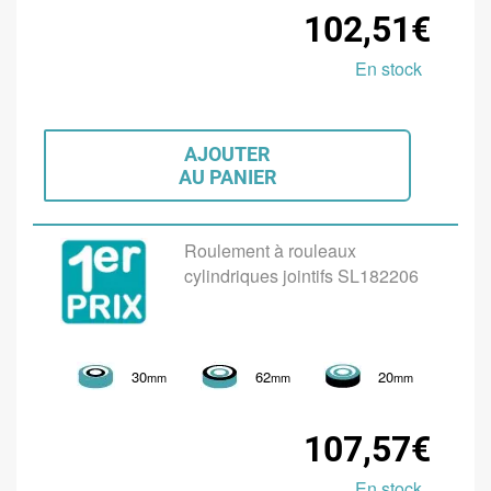
102,51€
En stock
AJOUTER
AU PANIER
Roulement à rouleaux
cylindriques jointifs SL182206
30
62
20
mm
mm
mm
107,57€
En stock