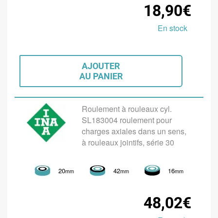
18,90€
En stock
AJOUTER
AU PANIER
Roulement à rouleaux cyl.
SL183004 roulement pour
charges axiales dans un sens,
à rouleaux jointifs, série 30
20
42
16
mm
mm
mm
48,02€