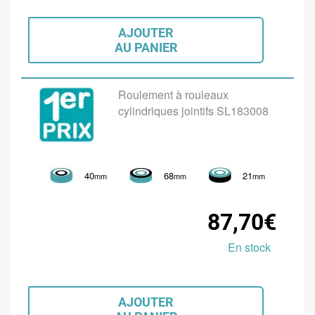
AJOUTER
AU PANIER
Roulement à rouleaux
cylindriques jointifs SL183008
40
68
21
mm
mm
mm
87,70€
En stock
AJOUTER