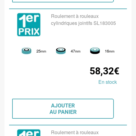
Roulement à rouleaux
cylindriques jointifs SL183005
25
47
16
mm
mm
mm
58,32€
En stock
AJOUTER
AU PANIER
Roulement à rouleaux