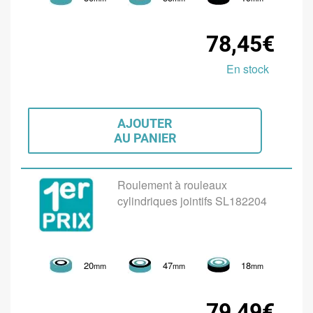
78,45€
En stock
AJOUTER
AU PANIER
Roulement à rouleaux
cylindriques jointifs SL182204
20
47
18
mm
mm
mm
79,49€