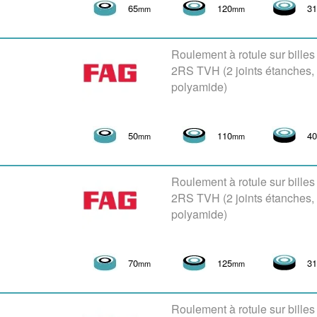
65
120
3
mm
mm
Roulement à rotule sur bille
2RS TVH (2 joints étanches
polyamide)
50
110
4
mm
mm
Roulement à rotule sur bille
2RS TVH (2 joints étanches
polyamide)
70
125
3
mm
mm
Roulement à rotule sur bille