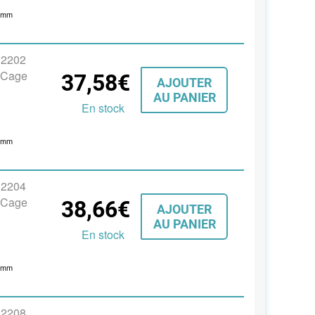
4
mm
s 2202
, Cage
37,58€
AJOUTER
AU PANIER
En stock
4
mm
s 2204
, Cage
38,66€
AJOUTER
AU PANIER
En stock
8
mm
s 2208