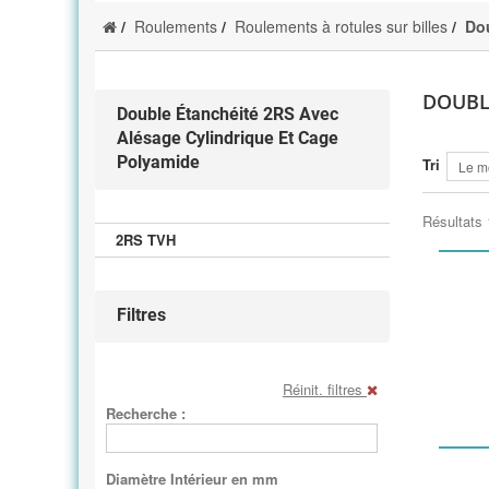
Roulements
Roulements à rotules sur billes
Dou
DOUBL
Double Étanchéité 2RS Avec
Alésage Cylindrique Et Cage
Polyamide
Tri
Le m
Résultats 
2RS TVH
Filtres
Réinit. filtres
Recherche :
Diamètre Intérieur en mm