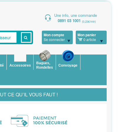
Une info, une commande
0891 03 1001
(0,23€/min)
Mon compte
Mon panier
Se connecter
0 article
Bagues,
ité
Accessoires
Convoyage
Rondelles
 CE QU’IL VOUS FAUT !