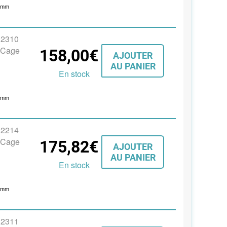
1
mm
s 2310
, Cage
158,00€
AJOUTER
AU PANIER
En stock
0
mm
s 2214
, Cage
175,82€
AJOUTER
AU PANIER
En stock
1
mm
s 2311