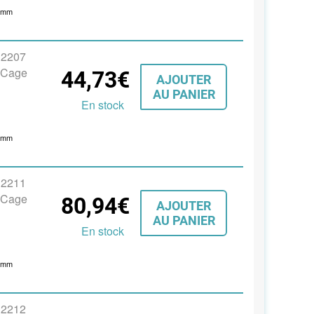
0
mm
s 2207
, Cage
44,73€
AJOUTER
AU PANIER
En stock
3
mm
s 2211
, Cage
80,94€
AJOUTER
AU PANIER
En stock
5
mm
s 2212