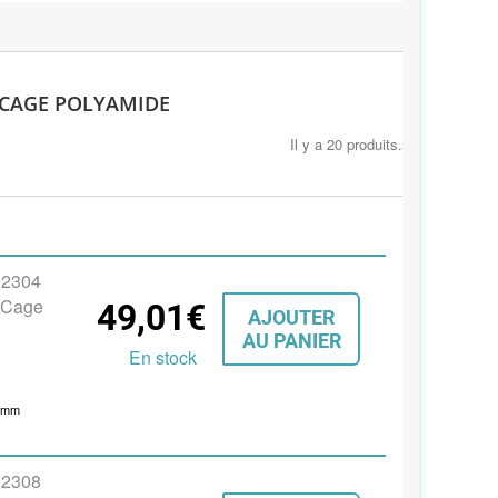
 CAGE POLYAMIDE
Il y a 20 produits.
s 2304
, Cage
49,01€
AJOUTER
AU PANIER
En stock
1
mm
s 2308