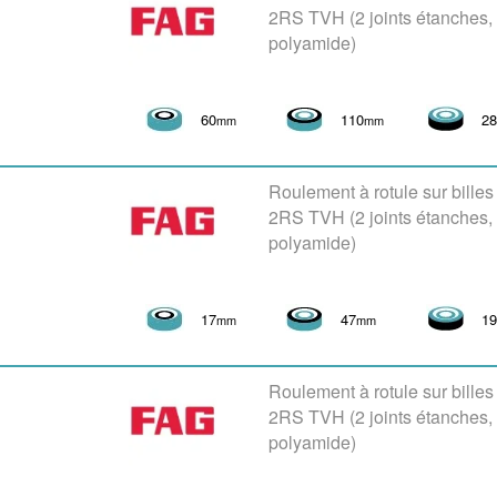
2RS TVH (2 joints étanches
polyamide)
60
110
2
mm
mm
Roulement à rotule sur bille
2RS TVH (2 joints étanches
polyamide)
17
47
1
mm
mm
Roulement à rotule sur bille
2RS TVH (2 joints étanches
polyamide)