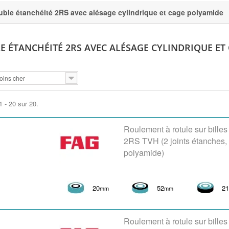
ble étanchéité 2RS avec alésage cylindrique et cage polyamide
E ÉTANCHÉITÉ 2RS AVEC ALÉSAGE CYLINDRIQUE ET
oins cher
1 - 20 sur 20.
Roulement à rotule sur bille
2RS TVH (2 joints étanches
polyamide)
20
52
2
mm
mm
Roulement à rotule sur bille