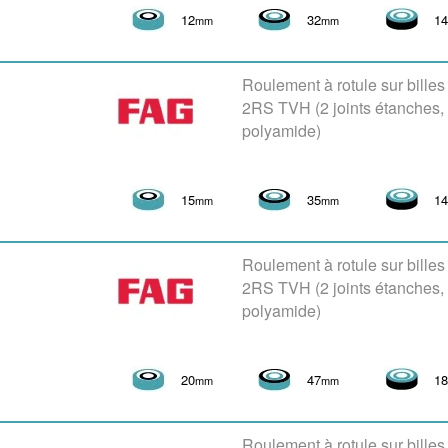
12
32
1
mm
mm
Roulement à rotule sur bille
2RS TVH (2 joints étanches
polyamide)
15
35
1
mm
mm
Roulement à rotule sur bille
2RS TVH (2 joints étanches
polyamide)
20
47
1
mm
mm
Roulement à rotule sur bille