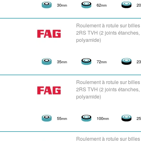
30
62
2
mm
mm
Roulement à rotule sur bille
2RS TVH (2 joints étanches
polyamide)
35
72
2
mm
mm
Roulement à rotule sur bille
2RS TVH (2 joints étanches
polyamide)
55
100
2
mm
mm
Roulement à rotule sur bille