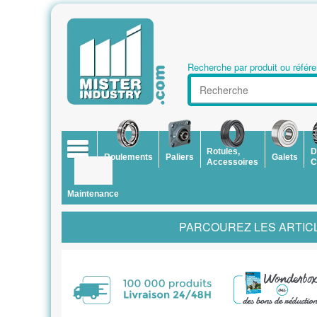
Recherche par produit ou référe
Rotules,
D
Roulements
Paliers
Galets
Accessoires
C
Maintenance
PARCOUREZ LES ARTICL