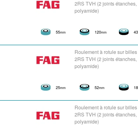
2RS TVH (2 joints étanches
polyamide)
55
120
4
mm
mm
Roulement à rotule sur bille
2RS TVH (2 joints étanches
polyamide)
25
52
1
mm
mm
Roulement à rotule sur bille
2RS TVH (2 joints étanches
polyamide)