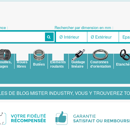
nce :
Rechercher par dimension en mm :
ouilles,
Roues
Eléments
Guidage
Couronnes
Butées
Etanché
ages
libres
roulants
linéaire
d'orientation
ES DE BLOG MISTER INDUSTRY, VOUS Y TROUVEREZ TOUT