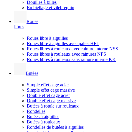
Douilles à billes
Embiellage et vilebrequin
Roues
libres
Roues libre à aiguilles
Roues libre à aiguilles avec palier HFL
Roues libres à rouleaux avec rainure interne NSS
Roues libres à rouleaux avec rainures NFS
Roues libres à rouleaux sans rainure interne KK
Butées
Simple effet cage acier
Simple effet cage massive
Double effet cage acier
Double effet cage massive
Butées à rotule sur rouleaux
Rondelles
Butées à aiguilles
Butées à rouleaux
Rondelles de butées à aiguilles