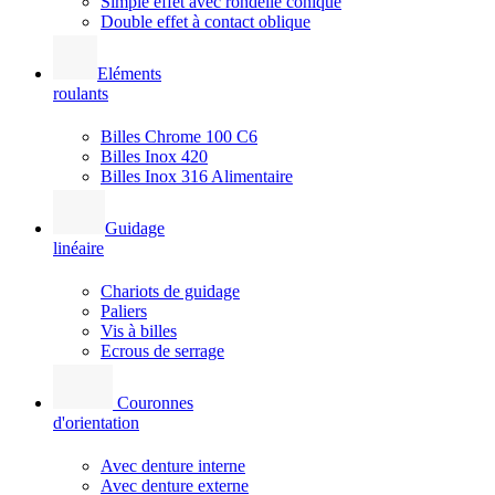
Simple effet avec rondelle conique
Double effet à contact oblique
Eléments
roulants
Billes Chrome 100 C6
Billes Inox 420
Billes Inox 316 Alimentaire
Guidage
linéaire
Chariots de guidage
Paliers
Vis à billes
Ecrous de serrage
Couronnes
d'orientation
Avec denture interne
Avec denture externe