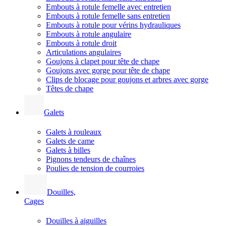
Embouts à rotule femelle avec entretien
Embouts à rotule femelle sans entretien
Embouts à rotule pour vérins hydrauliques
Embouts à rotule angulaire
Embouts à rotule droit
Articulations angulaires
Goujons à clapet pour tête de chape
Goujons avec gorge pour tête de chape
Clips de blocage pour goujons et arbres avec gorge
Têtes de chape
Galets
Galets à rouleaux
Galets de came
Galets à billes
Pignons tendeurs de chaînes
Poulies de tension de courroies
Douilles,
Cages
Douilles à aiguilles