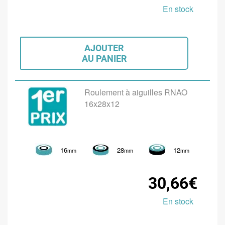
En stock
AJOUTER
AU PANIER
Roulement à aiguilles RNAO
16x28x12
16
28
12
mm
mm
mm
30,66€
En stock