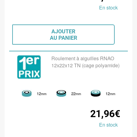
En stock
AJOUTER
AU PANIER
Roulement à aiguilles RNAO
12x22x12 TN (cage polyamide)
12
22
12
mm
mm
mm
21,96€
En stock