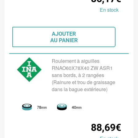
En stock
AJOUTER
AU PANIER
Roulement à aiguilles
RNAO60X78X40 ZW ASR1
sans bords, à 2 rangées
(Rainure et trou de graissage
dans la bague extérieure)
78
40
mm
mm
88,69€