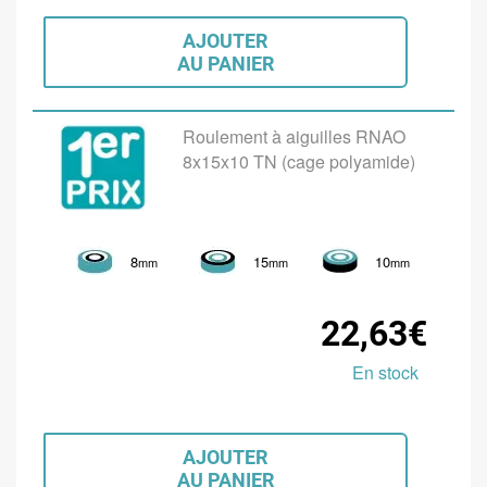
AJOUTER
AU PANIER
Roulement à aiguilles RNAO
8x15x10 TN (cage polyamide)
8
15
10
mm
mm
mm
22,63€
En stock
AJOUTER
AU PANIER