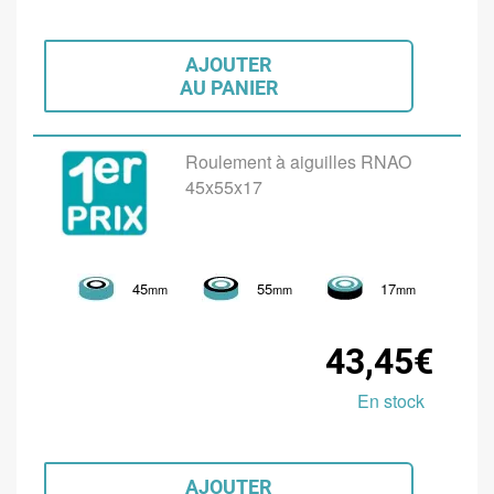
AJOUTER
AU PANIER
Roulement à aiguilles RNAO
45x55x17
45
55
17
mm
mm
mm
43,45€
En stock
AJOUTER