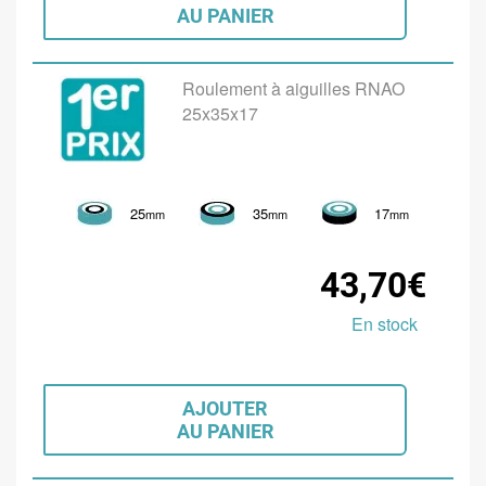
AU PANIER
Roulement à aiguilles RNAO
25x35x17
25
35
17
mm
mm
mm
43,70€
En stock
AJOUTER
AU PANIER