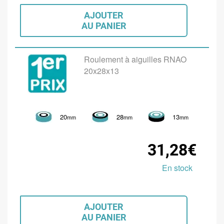
AJOUTER
AU PANIER
Roulement à aiguilles RNAO
20x28x13
20
28
13
mm
mm
mm
31,28€
En stock
AJOUTER
AU PANIER