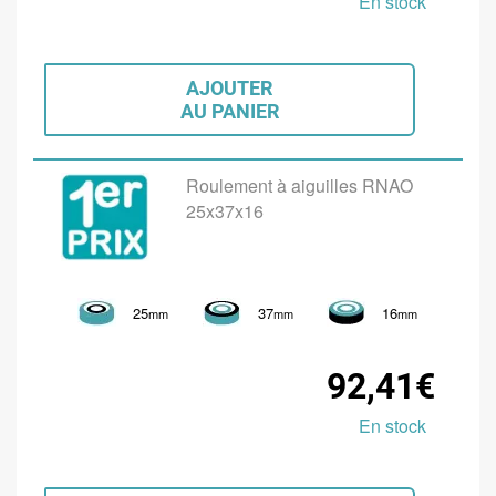
En stock
AJOUTER
AU PANIER
Roulement à aiguilles RNAO
25x37x16
25
37
16
mm
mm
mm
92,41€
En stock