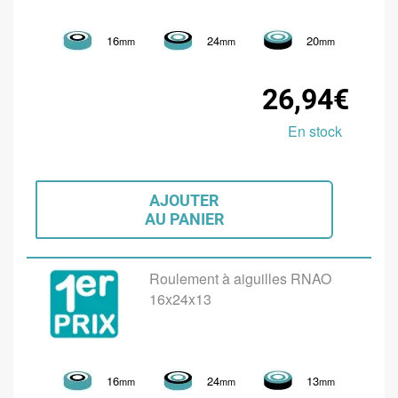
16
24
20
mm
mm
mm
26,94€
En stock
AJOUTER
AU PANIER
Roulement à aiguilles RNAO
16x24x13
16
24
13
mm
mm
mm