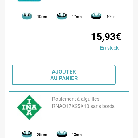
10
17
10
mm
mm
mm
15,93€
En stock
AJOUTER
AU PANIER
Roulement à aiguilles
RNAO17X25X13 sans bords
25
13
mm
mm