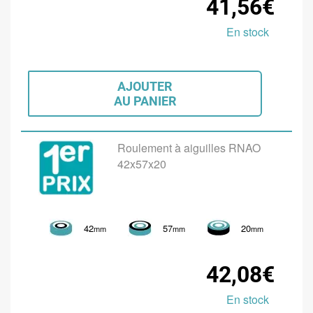
41,56€
En stock
AJOUTER
AU PANIER
Roulement à aiguilles RNAO
42x57x20
42
57
20
mm
mm
mm
42,08€
En stock