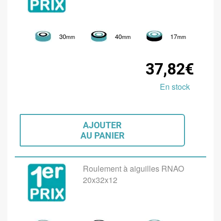
30
40
17
mm
mm
mm
37,82€
En stock
AJOUTER
AU PANIER
Roulement à aiguilles RNAO
20x32x12