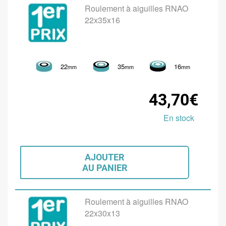
Roulement à aiguilles RNAO
22x35x16
22
35
16
mm
mm
mm
43,70€
En stock
AJOUTER
AU PANIER
Roulement à aiguilles RNAO
22x30x13