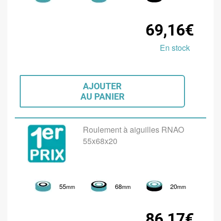
69,16€
En stock
AJOUTER
AU PANIER
Roulement à aiguilles RNAO
55x68x20
55
68
20
mm
mm
mm
86,17€