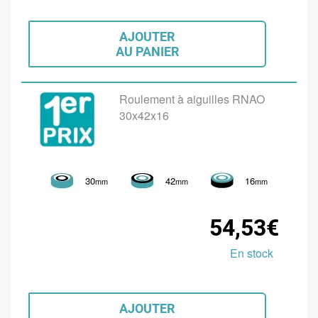
AJOUTER
AU PANIER
Roulement à aiguilles RNAO
30x42x16
30
42
16
mm
mm
mm
54,53€
En stock
AJOUTER