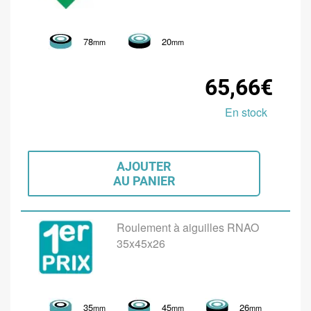
78
20
mm
mm
65,66€
En stock
AJOUTER
AU PANIER
Roulement à aiguilles RNAO
35x45x26
35
45
26
mm
mm
mm