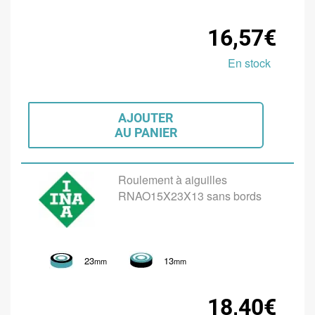
16,57€
En stock
AJOUTER
AU PANIER
Roulement à aiguilles
RNAO15X23X13 sans bords
23
13
mm
mm
18,40€