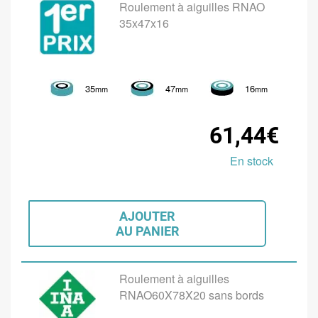
Roulement à aiguilles RNAO
35x47x16
35
47
16
mm
mm
mm
61,44€
En stock
AJOUTER
AU PANIER
Roulement à aiguilles
RNAO60X78X20 sans bords