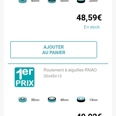
40
55
20
mm
mm
mm
48,59€
En stock
AJOUTER
AU PANIER
Roulement à aiguilles RNAO
35x45x13
35
45
13
mm
mm
mm