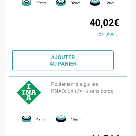
20
32
12
mm
mm
mm
40,02€
En stock
AJOUTER
AU PANIER
Roulement à aiguilles
RNAO35X47X16 sans bords
47
16
mm
mm