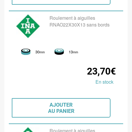
Roulement à aiguilles
RNAO22X30X13 sans bords
30
13
mm
mm
23,70€
En stock
AJOUTER
AU PANIER
Roulement à aiguilles