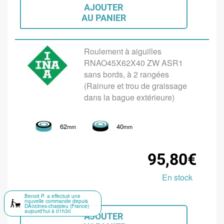
AJOUTER
AU PANIER
Roulement à aiguilles
RNAO45X62X40 ZW ASR1
sans bords, à 2 rangées
(Rainure et trou de graissage
dans la bague extérieure)
62
40
mm
mm
95,80€
En stock
Benoit P. a effectué une
nouvelle commande depuis
DÃ©cines-charpieu (France)
aujourd'hui à 01h30
AJOUTER