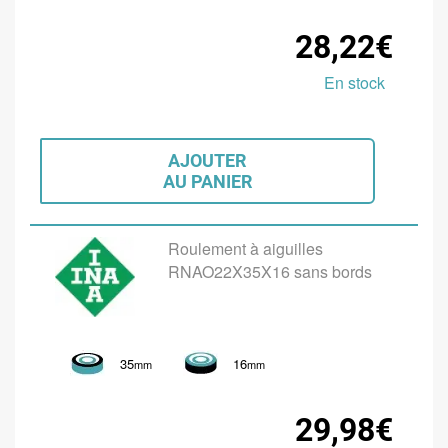
28,22€
En stock
AJOUTER
AU PANIER
Roulement à aiguilles
RNAO22X35X16 sans bords
35
16
mm
mm
29,98€