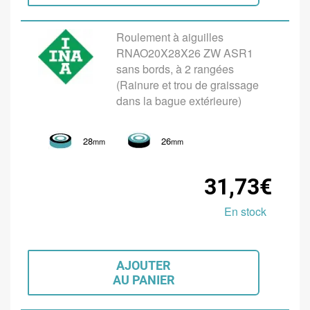
Roulement à aiguilles
RNAO20X28X26 ZW ASR1
sans bords, à 2 rangées
(Rainure et trou de graissage
dans la bague extérieure)
28
26
mm
mm
31,73€
En stock
AJOUTER
AU PANIER