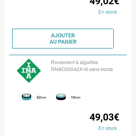
49,02€
En stock
AJOUTER
AU PANIER
Roulement à aiguilles
RNAO30X42X16 sans bords
42
16
mm
mm
49,03€
En stock