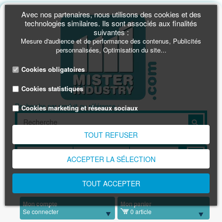
Avec nos partenaires, nous utilisons des cookies et des
technologies similaires. Ils sont associés aux finalités
suivantes :
Mesure d'audience et de performance des contenus, Publicités
personnalisées, Optimisation du site...
Cookies obligatoires
Cookies statistiques
Recherche par produit ou référence :
Cookies marketing et réseaux sociaux
TOUT REFUSER
Rechercher par dimension en mm :
ACCEPTER LA SÉLECTION
Une info, une commande
TOUT ACCEPTER
0891 03 1001
(0,23€/min)
Mon compte
Mon panier
Se connecter
0 article