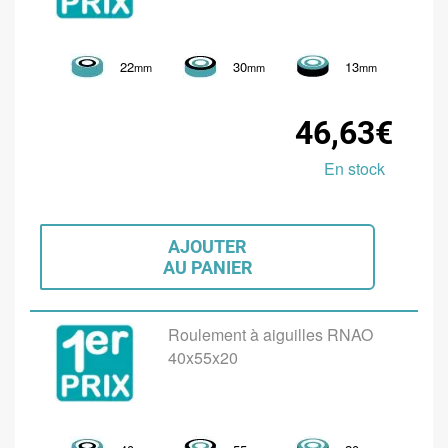
22
30
13
mm
mm
mm
46,63€
En stock
AJOUTER
AU PANIER
Roulement à aiguilles RNAO
40x55x20