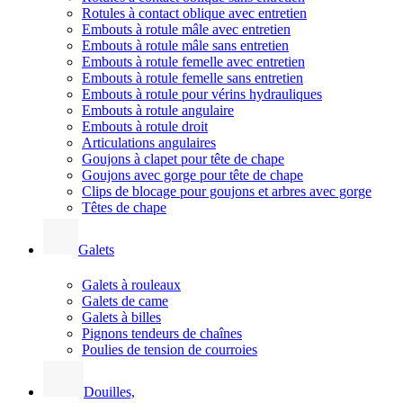
Rotules à contact oblique avec entretien
Embouts à rotule mâle avec entretien
Embouts à rotule mâle sans entretien
Embouts à rotule femelle avec entretien
Embouts à rotule femelle sans entretien
Embouts à rotule pour vérins hydrauliques
Embouts à rotule angulaire
Embouts à rotule droit
Articulations angulaires
Goujons à clapet pour tête de chape
Goujons avec gorge pour tête de chape
Clips de blocage pour goujons et arbres avec gorge
Têtes de chape
Galets
Galets à rouleaux
Galets de came
Galets à billes
Pignons tendeurs de chaînes
Poulies de tension de courroies
Douilles,