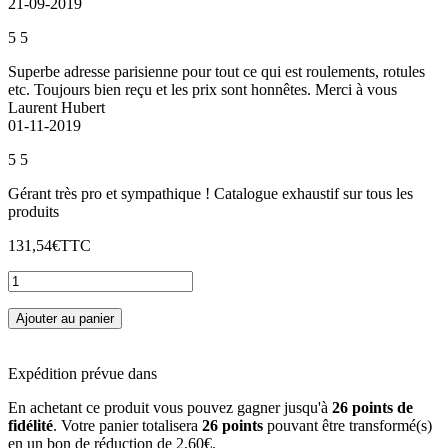
21-09-2019
5
5
Superbe adresse parisienne pour tout ce qui est roulements, rotules
etc. Toujours bien reçu et les prix sont honnêtes. Merci à vous
Laurent Hubert
01-11-2019
5
5
Gérant très pro et sympathique ! Catalogue exhaustif sur tous les
produits
131,54€
TTC
Ajouter au panier
Expédition prévue dans
En achetant ce produit vous pouvez gagner jusqu'à
26
points de
fidélité
. Votre panier totalisera
26
points
pouvant être transformé(s)
en un bon de réduction de
2,60€
.