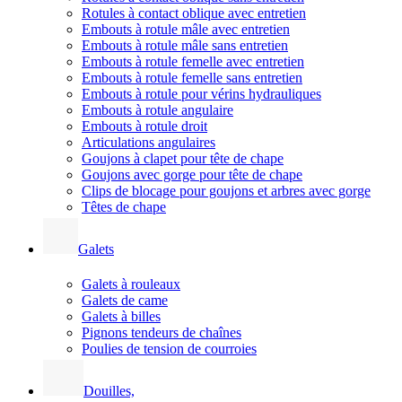
Rotules à contact oblique avec entretien
Embouts à rotule mâle avec entretien
Embouts à rotule mâle sans entretien
Embouts à rotule femelle avec entretien
Embouts à rotule femelle sans entretien
Embouts à rotule pour vérins hydrauliques
Embouts à rotule angulaire
Embouts à rotule droit
Articulations angulaires
Goujons à clapet pour tête de chape
Goujons avec gorge pour tête de chape
Clips de blocage pour goujons et arbres avec gorge
Têtes de chape
Galets
Galets à rouleaux
Galets de came
Galets à billes
Pignons tendeurs de chaînes
Poulies de tension de courroies
Douilles,