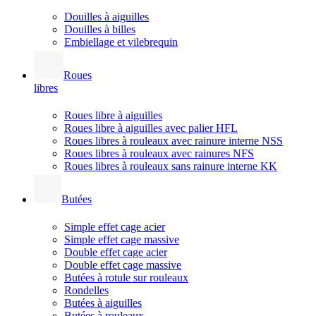
Douilles à aiguilles
Douilles à billes
Embiellage et vilebrequin
Roues
libres
Roues libre à aiguilles
Roues libre à aiguilles avec palier HFL
Roues libres à rouleaux avec rainure interne NSS
Roues libres à rouleaux avec rainures NFS
Roues libres à rouleaux sans rainure interne KK
Butées
Simple effet cage acier
Simple effet cage massive
Double effet cage acier
Double effet cage massive
Butées à rotule sur rouleaux
Rondelles
Butées à aiguilles
Butées à rouleaux