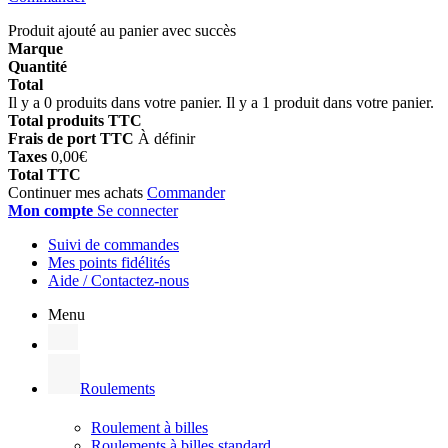
Produit ajouté au panier avec succès
Marque
Quantité
Total
Il y a
0
produits dans votre panier.
Il y a 1 produit dans votre panier.
Total produits TTC
Frais de port TTC
À définir
Taxes
0,00€
Total TTC
Continuer mes achats
Commander
Mon compte
Se connecter
Suivi de commandes
Mes points fidélités
Aide / Contactez-nous
Menu
Roulements
Roulement à billes
Roulements à billes standard