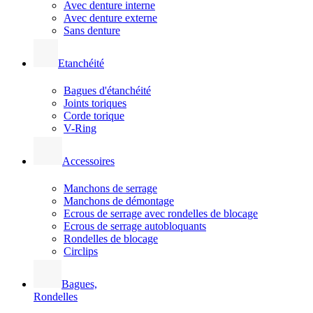
Avec denture interne
Avec denture externe
Sans denture
Etanchéité
Bagues d'étanchéité
Joints toriques
Corde torique
V-Ring
Accessoires
Manchons de serrage
Manchons de démontage
Ecrous de serrage avec rondelles de blocage
Ecrous de serrage autobloquants
Rondelles de blocage
Circlips
Bagues,
Rondelles