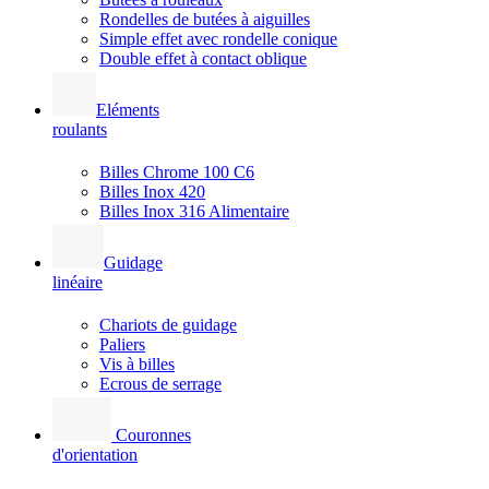
Rondelles de butées à aiguilles
Simple effet avec rondelle conique
Double effet à contact oblique
Eléments
roulants
Billes Chrome 100 C6
Billes Inox 420
Billes Inox 316 Alimentaire
Guidage
linéaire
Chariots de guidage
Paliers
Vis à billes
Ecrous de serrage
Couronnes
d'orientation