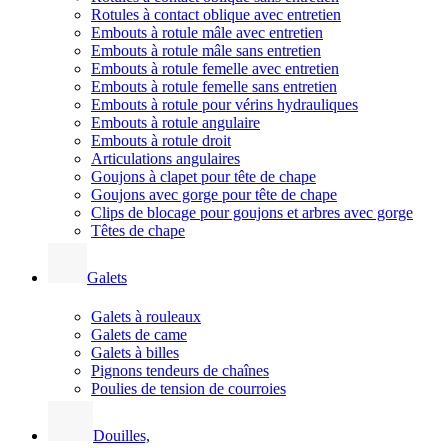
Rotules à contact oblique avec entretien
Embouts à rotule mâle avec entretien
Embouts à rotule mâle sans entretien
Embouts à rotule femelle avec entretien
Embouts à rotule femelle sans entretien
Embouts à rotule pour vérins hydrauliques
Embouts à rotule angulaire
Embouts à rotule droit
Articulations angulaires
Goujons à clapet pour tête de chape
Goujons avec gorge pour tête de chape
Clips de blocage pour goujons et arbres avec gorge
Têtes de chape
Galets
Galets à rouleaux
Galets de came
Galets à billes
Pignons tendeurs de chaînes
Poulies de tension de courroies
Douilles,