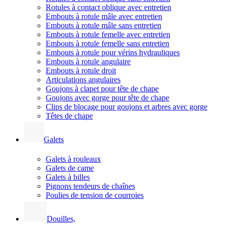
Rotules à contact oblique avec entretien
Embouts à rotule mâle avec entretien
Embouts à rotule mâle sans entretien
Embouts à rotule femelle avec entretien
Embouts à rotule femelle sans entretien
Embouts à rotule pour vérins hydrauliques
Embouts à rotule angulaire
Embouts à rotule droit
Articulations angulaires
Goujons à clapet pour tête de chape
Goujons avec gorge pour tête de chape
Clips de blocage pour goujons et arbres avec gorge
Têtes de chape
Galets
Galets à rouleaux
Galets de came
Galets à billes
Pignons tendeurs de chaînes
Poulies de tension de courroies
Douilles,