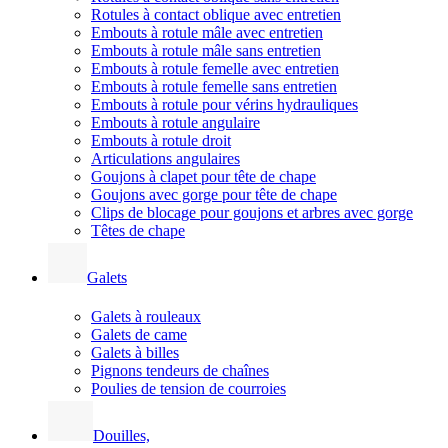
Rotules à contact oblique avec entretien
Embouts à rotule mâle avec entretien
Embouts à rotule mâle sans entretien
Embouts à rotule femelle avec entretien
Embouts à rotule femelle sans entretien
Embouts à rotule pour vérins hydrauliques
Embouts à rotule angulaire
Embouts à rotule droit
Articulations angulaires
Goujons à clapet pour tête de chape
Goujons avec gorge pour tête de chape
Clips de blocage pour goujons et arbres avec gorge
Têtes de chape
Galets
Galets à rouleaux
Galets de came
Galets à billes
Pignons tendeurs de chaînes
Poulies de tension de courroies
Douilles,