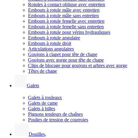
Rotules à contact oblique avec entretien
Embouts à rotule mâle avec entretien
Embouts à rotule mâle sans entretien
Embouts à rotule femelle avec entretien
Embouts à rotule femelle sans entretien
Embouts à rotule pour vérins hydrauliques
Embouts à rotule angulaire
Embouts à rotule droit
Articulations angulaires
Goujons à clapet pour tête de chape
Goujons avec gorge pour tête de chape
Clips de blocage pour goujons et arbres avec gorge
Têtes de chape
Galets
Galets à rouleaux
Galets de came
Galets à billes
Pignons tendeurs de chaînes
Poulies de tension de courroies
Douilles,