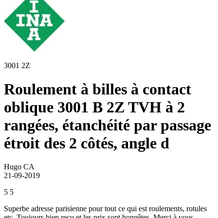
3001 2Z
Roulement à billes à contact
oblique 3001 B 2Z TVH à 2
rangées, étanchéité par passage
étroit des 2 côtés, angle d
Hugo CA
21-09-2019
5
5
Superbe adresse parisienne pour tout ce qui est roulements, rotules
etc. Toujours bien reçu et les prix sont honnêtes. Merci à vous