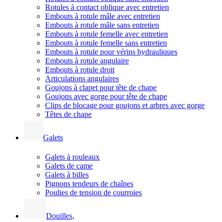
Rotules à contact oblique avec entretien
Embouts à rotule mâle avec entretien
Embouts à rotule mâle sans entretien
Embouts à rotule femelle avec entretien
Embouts à rotule femelle sans entretien
Embouts à rotule pour vérins hydrauliques
Embouts à rotule angulaire
Embouts à rotule droit
Articulations angulaires
Goujons à clapet pour tête de chape
Goujons avec gorge pour tête de chape
Clips de blocage pour goujons et arbres avec gorge
Têtes de chape
Galets
Galets à rouleaux
Galets de came
Galets à billes
Pignons tendeurs de chaînes
Poulies de tension de courroies
Douilles,