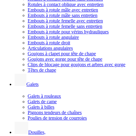
Rotules à contact oblique avec entretien
Embouts à rotule mâle avec entretien
Embouts à rotule mâle sans entretien
Embouts à rotule femelle avec entretien
Embouts à rotule femelle sans entretien
Embouts à rotule pour vérins hydrauliques
Embouts à rotule angulaire
Embouts à rotule droit
Articulations angulaires
Goujons à clapet pour tête de chape
Goujons avec gorge pour tête de chape
Clips de blocage pour goujons et arbres avec gorge
Têtes de chape
Galets
Galets à rouleaux
Galets de came
Galets à billes
Pignons tendeurs de chaînes
Poulies de tension de courroies
Douilles,