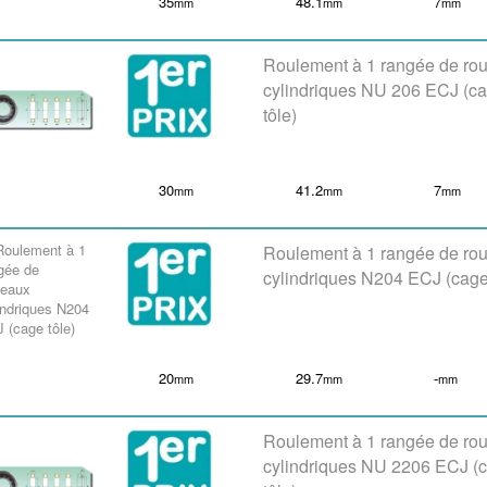
35
48.1
7
mm
mm
mm
Roulement à 1 rangée de ro
cylindriques NU 206 ECJ (c
tôle)
30
41.2
7
mm
mm
mm
Roulement à 1 rangée de ro
cylindriques N204 ECJ (cage
20
29.7
-
mm
mm
mm
Roulement à 1 rangée de ro
cylindriques NU 2206 ECJ (