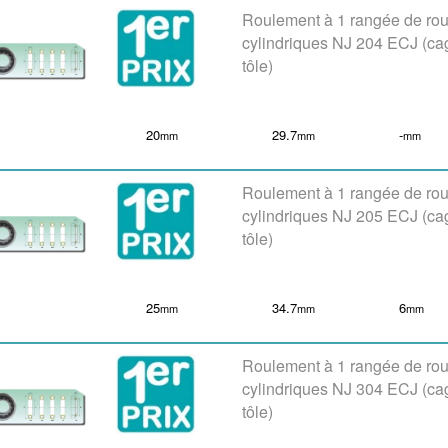
Roulement à 1 rangée de ro
cylindriques NJ 204 ECJ (ca
tôle)
20
29.7
-
mm
mm
mm
Roulement à 1 rangée de ro
cylindriques NJ 205 ECJ (ca
tôle)
25
34.7
6
mm
mm
mm
Roulement à 1 rangée de ro
cylindriques NJ 304 ECJ (ca
tôle)