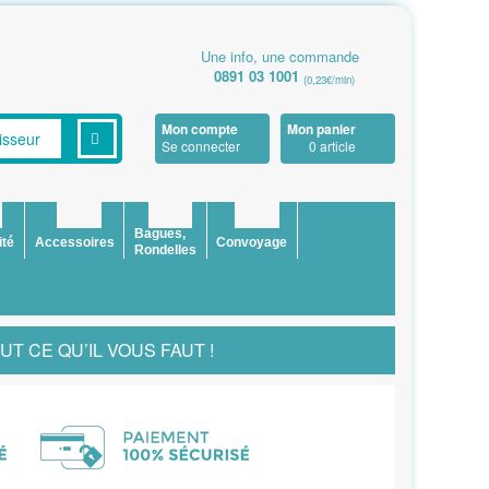
Une info, une commande
0891 03 1001
(0,23€/min)
Mon compte
Mon panier
Se connecter
0 article
Bagues,
ité
Accessoires
Convoyage
Rondelles
 CE QU’IL VOUS FAUT !