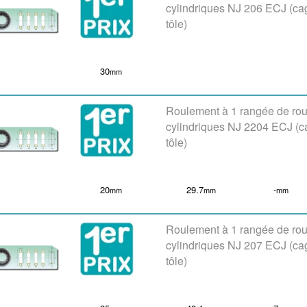
cylindriques NJ 206 ECJ (ca
tôle)
30
mm
Roulement à 1 rangée de ro
cylindriques NJ 2204 ECJ (
tôle)
20
29.7
-
mm
mm
mm
Roulement à 1 rangée de ro
cylindriques NJ 207 ECJ (ca
tôle)