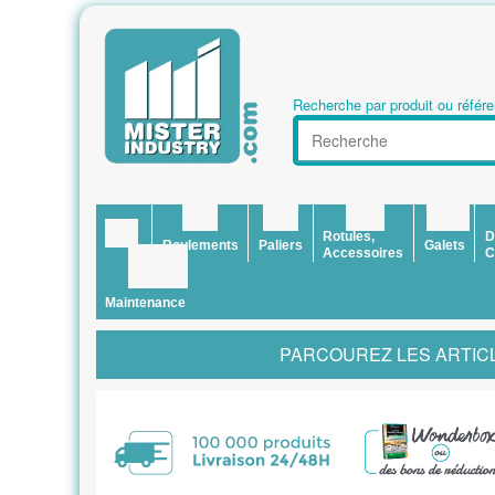
Recherche par produit ou référe
Rotules,
D
Roulements
Paliers
Galets
Accessoires
C
Maintenance
PARCOUREZ LES ARTICL