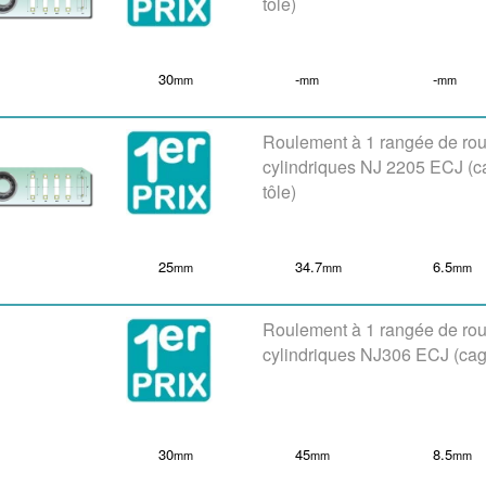
tôle)
30
-
-
mm
mm
mm
Roulement à 1 rangée de ro
cylindriques NJ 2205 ECJ (
tôle)
25
34.7
6.5
mm
mm
mm
Roulement à 1 rangée de ro
cylindriques NJ306 ECJ (cag
30
45
8.5
mm
mm
mm