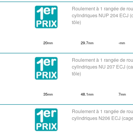
Roulement à 1 rangée de ro
cylindriques NUP 204 ECJ (
tôle)
20
29.7
-
mm
mm
mm
Roulement à 1 rangée de ro
cylindriques NU 207 ECJ (c
tôle)
35
48.1
7
mm
mm
mm
Roulement à 1 rangée de ro
cylindriques N206 ECJ (cage