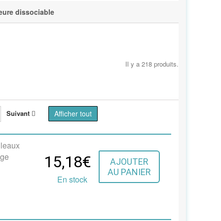
eure dissociable
Il y a 218 produits.
Suivant
Afficher tout
uleaux
age
15,18€
AJOUTER
AU PANIER
En stock