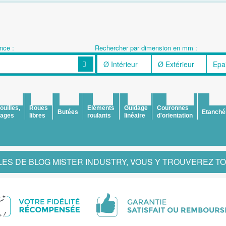
nce :
Rechercher par dimension en mm :
ouilles,
Roues
Eléments
Guidage
Couronnes
Butées
Etanché
ages
libres
roulants
linéaire
d'orientation
ES DE BLOG MISTER INDUSTRY, VOUS Y TROUVEREZ TOUT