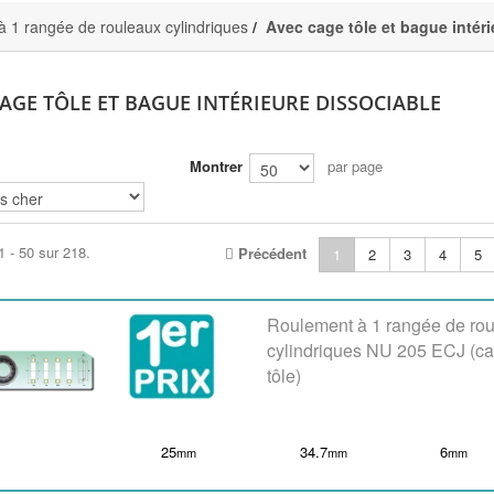
 1 rangée de rouleaux cylindriques
Avec cage tôle et bague intéri
AGE TÔLE ET BAGUE INTÉRIEURE DISSOCIABLE
Montrer
par page
1 - 50 sur 218.
Précédent
1
2
3
4
5
Roulement à 1 rangée de ro
cylindriques NU 205 ECJ (c
tôle)
25
34.7
6
mm
mm
mm