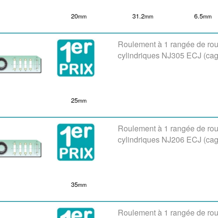
20
31.2
6.5
mm
mm
mm
Roulement à 1 rangée de ro
cylindriques NJ305 ECJ (cag
25
mm
Roulement à 1 rangée de ro
cylindriques NJ206 ECJ (cag
35
mm
Roulement à 1 rangée de ro