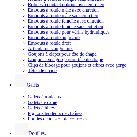
Rotules à contact oblique avec entretien
Embouts à rotule mâle avec entretien
Embouts à rotule mâle sans entretien
Embouts à rotule femelle avec entretien
Embouts à rotule femelle sans entretien
Embouts à rotule pour vérins hydrauliques
Embouts à rotule angulaire
Embouts à rotule droit
Articulations angulaires
Goujons à clapet pour tête de chape
Goujons avec gorge pour tête de chape
Clips de blocage pour goujons et arbres avec gorge
Têtes de chape
Galets
Galets à rouleaux
Galets de came
Galets à billes
Pignons tendeurs de chaînes
Poulies de tension de courroies
Douilles,