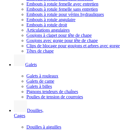
Embouts à rotule femelle avec entretien
Embouts à rotule femelle sans entretien
Embouts à rotule pour vérins hydrauliques
Embouts à rotule angulaire
Embouts à rotule droit
Articulations angulaires
Goujons à clapet pour tête de chape
Goujons avec gorge pour tête de chape
Clips de blocage pour goujons et arbres avec gorge
Têtes de chape
Galets
Galets à rouleaux
Galets de came
Galets à billes
Pignons tendeurs de chaînes
Poulies de tension de courroies
Douilles,
Cages
Douilles à aiguilles