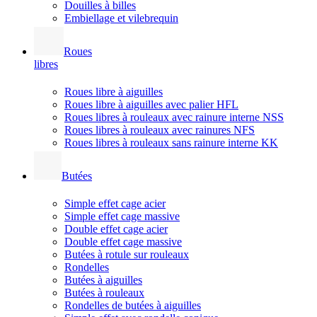
Douilles à billes
Embiellage et vilebrequin
Roues
libres
Roues libre à aiguilles
Roues libre à aiguilles avec palier HFL
Roues libres à rouleaux avec rainure interne NSS
Roues libres à rouleaux avec rainures NFS
Roues libres à rouleaux sans rainure interne KK
Butées
Simple effet cage acier
Simple effet cage massive
Double effet cage acier
Double effet cage massive
Butées à rotule sur rouleaux
Rondelles
Butées à aiguilles
Butées à rouleaux
Rondelles de butées à aiguilles