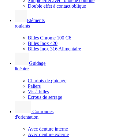
Simple effet avec rondelle conique
Double effet à contact oblique
Eléments
roulants
Billes Chrome 100 C6
Billes Inox 420
Billes Inox 316 Alimentaire
Guidage
linéaire
Chariots de guidage
Paliers
Vis à billes
Ecrous de serrage
Couronnes
d'orientation
Avec denture interne
Avec denture externe