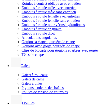
Rotules à contact oblique avec entretien
Embouts à rotule mâle avec entretien
Embouts à rotule mâle sans entretien
Embouts à rotule femelle avec entretien
Embouts à rotule femelle sans entretien
Embouts à rotule pour vérins hydrauliques
Embouts à rotule angulaire
Embouts à rotule droit
Articulations angulaires
Goujons à clapet pour tête de chape
Goujons avec gorge pour tête de chape
Clips de blocage pour goujons et arbres avec gorge
Têtes de chape
Galets
Galets à rouleaux
Galets de came
Galets à billes
Pignons tendeurs de chaînes
Poulies de tension de courroies
Douilles,