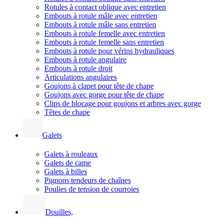
Rotules à contact oblique avec entretien
Embouts à rotule mâle avec entretien
Embouts à rotule mâle sans entretien
Embouts à rotule femelle avec entretien
Embouts à rotule femelle sans entretien
Embouts à rotule pour vérins hydrauliques
Embouts à rotule angulaire
Embouts à rotule droit
Articulations angulaires
Goujons à clapet pour tête de chape
Goujons avec gorge pour tête de chape
Clips de blocage pour goujons et arbres avec gorge
Têtes de chape
Galets
Galets à rouleaux
Galets de came
Galets à billes
Pignons tendeurs de chaînes
Poulies de tension de courroies
Douilles,