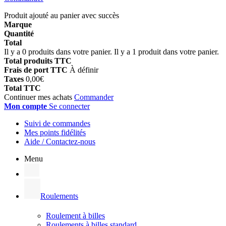
Produit ajouté au panier avec succès
Marque
Quantité
Total
Il y a
0
produits dans votre panier.
Il y a 1 produit dans votre panier.
Total produits TTC
Frais de port TTC
À définir
Taxes
0,00€
Total TTC
Continuer mes achats
Commander
Mon compte
Se connecter
Suivi de commandes
Mes points fidélités
Aide / Contactez-nous
Menu
Roulements
Roulement à billes
Roulements à billes standard