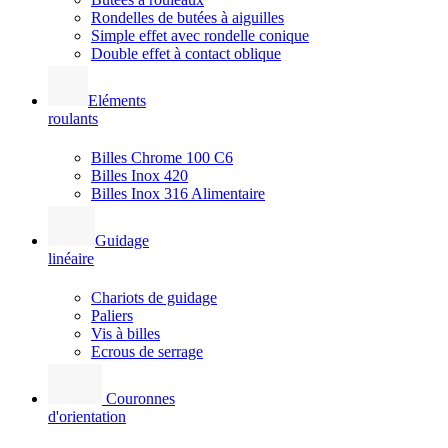
Rondelles de butées à aiguilles
Simple effet avec rondelle conique
Double effet à contact oblique
Eléments
roulants
Billes Chrome 100 C6
Billes Inox 420
Billes Inox 316 Alimentaire
Guidage
linéaire
Chariots de guidage
Paliers
Vis à billes
Ecrous de serrage
Couronnes
d'orientation