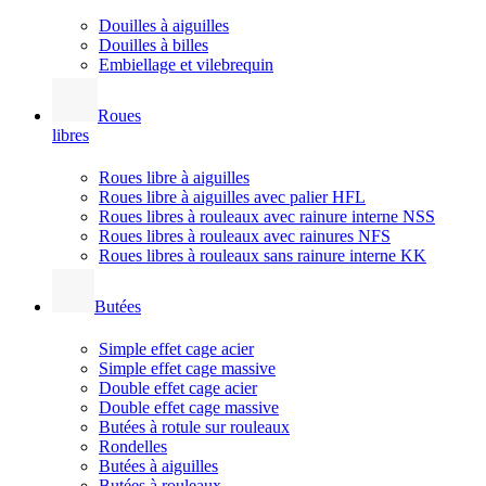
Douilles à aiguilles
Douilles à billes
Embiellage et vilebrequin
Roues
libres
Roues libre à aiguilles
Roues libre à aiguilles avec palier HFL
Roues libres à rouleaux avec rainure interne NSS
Roues libres à rouleaux avec rainures NFS
Roues libres à rouleaux sans rainure interne KK
Butées
Simple effet cage acier
Simple effet cage massive
Double effet cage acier
Double effet cage massive
Butées à rotule sur rouleaux
Rondelles
Butées à aiguilles
Butées à rouleaux