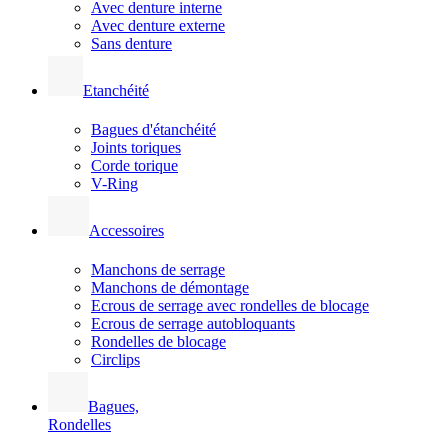
Avec denture interne
Avec denture externe
Sans denture
Etanchéité
Bagues d'étanchéité
Joints toriques
Corde torique
V-Ring
Accessoires
Manchons de serrage
Manchons de démontage
Ecrous de serrage avec rondelles de blocage
Ecrous de serrage autobloquants
Rondelles de blocage
Circlips
Bagues,
Rondelles