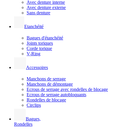
Avec denture interne
Avec denture externe
Sans denture
Etanchéité
Bagues d'étanchéité
Joints toriques
Corde torique
V-Ring
Accessoires
Manchons de serrage
Manchons de démontage
Ecrous de serrage avec rondelles de blocage
Ecrous de serrage autobloquants
Rondelles de blocage
Circlips
Bagues,
Rondelles