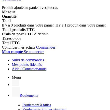
Produit ajouté au panier avec succès
Marque
Quantité
Total
Il y a
0
produits dans votre panier.
Il y a 1 produit dans votre panier.
Total produits TTC
Frais de port TTC
À définir
Taxes
0,00€
Total TTC
Continuer mes achats
Commander
Mon compte
Se connecter
Suivi de commandes
Mes points fidélités
Aide / Contactez-nous
Menu
Roulements
Roulement à billes
Roulements à billes standard