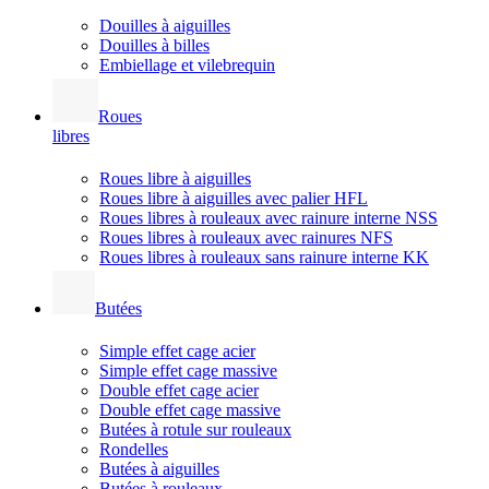
Douilles à aiguilles
Douilles à billes
Embiellage et vilebrequin
Roues
libres
Roues libre à aiguilles
Roues libre à aiguilles avec palier HFL
Roues libres à rouleaux avec rainure interne NSS
Roues libres à rouleaux avec rainures NFS
Roues libres à rouleaux sans rainure interne KK
Butées
Simple effet cage acier
Simple effet cage massive
Double effet cage acier
Double effet cage massive
Butées à rotule sur rouleaux
Rondelles
Butées à aiguilles
Butées à rouleaux