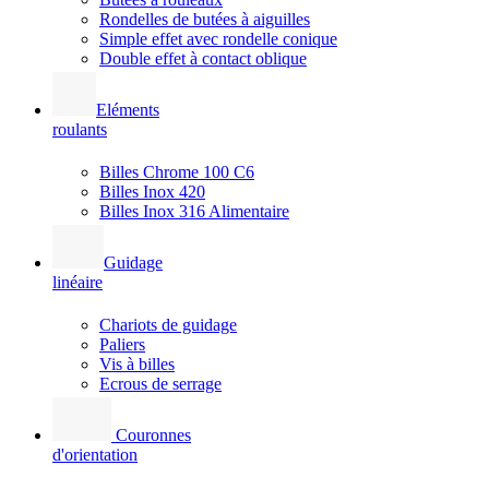
Rondelles de butées à aiguilles
Simple effet avec rondelle conique
Double effet à contact oblique
Eléments
roulants
Billes Chrome 100 C6
Billes Inox 420
Billes Inox 316 Alimentaire
Guidage
linéaire
Chariots de guidage
Paliers
Vis à billes
Ecrous de serrage
Couronnes
d'orientation