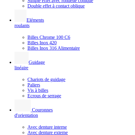
Simple effet avec rondelle conique
Double effet à contact oblique
Eléments
roulants
Billes Chrome 100 C6
Billes Inox 420
Billes Inox 316 Alimentaire
Guidage
linéaire
Chariots de guidage
Paliers
Vis à billes
Ecrous de serrage
Couronnes
d'orientation
Avec denture interne
Avec denture externe