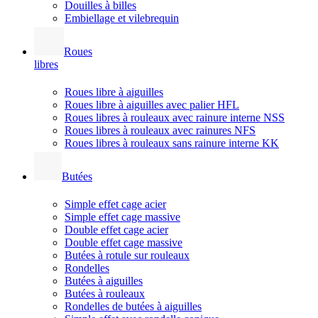
Douilles à billes
Embiellage et vilebrequin
Roues
libres
Roues libre à aiguilles
Roues libre à aiguilles avec palier HFL
Roues libres à rouleaux avec rainure interne NSS
Roues libres à rouleaux avec rainures NFS
Roues libres à rouleaux sans rainure interne KK
Butées
Simple effet cage acier
Simple effet cage massive
Double effet cage acier
Double effet cage massive
Butées à rotule sur rouleaux
Rondelles
Butées à aiguilles
Butées à rouleaux
Rondelles de butées à aiguilles