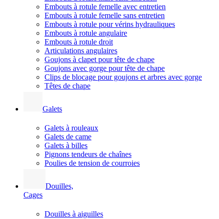
Embouts à rotule femelle avec entretien
Embouts à rotule femelle sans entretien
Embouts à rotule pour vérins hydrauliques
Embouts à rotule angulaire
Embouts à rotule droit
Articulations angulaires
Goujons à clapet pour tête de chape
Goujons avec gorge pour tête de chape
Clips de blocage pour goujons et arbres avec gorge
Têtes de chape
Galets
Galets à rouleaux
Galets de came
Galets à billes
Pignons tendeurs de chaînes
Poulies de tension de courroies
Douilles,
Cages
Douilles à aiguilles