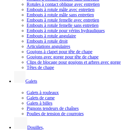
Rotules à contact oblique avec entretien
Embouts à rotule mâle avec entretien
Embouts à rotule mâle sans entretien
Embouts à rotule femelle avec entretien
Embouts à rotule femelle sans entretien
Embouts à rotule pour vérins hydrauliques
Embouts à rotule angulaire
Embouts à rotule droit
Articulations angulaires
Goujons à clapet pour tête de chape
Goujons avec gorge pour tête de chape
Clips de blocage pour goujons et arbres avec gorge
Têtes de chape
Galets
Galets à rouleaux
Galets de came
Galets à billes
Pignons tendeurs de chaînes
Poulies de tension de courroies
Douilles,