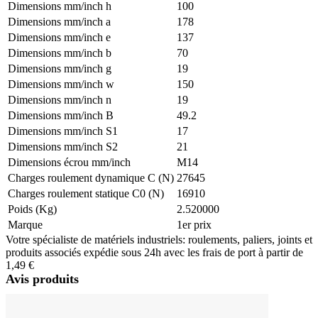
Dimensions mm/inch h
100
Dimensions mm/inch a
178
Dimensions mm/inch e
137
Dimensions mm/inch b
70
Dimensions mm/inch g
19
Dimensions mm/inch w
150
Dimensions mm/inch n
19
Dimensions mm/inch B
49.2
Dimensions mm/inch S1
17
Dimensions mm/inch S2
21
Dimensions écrou mm/inch
M14
Charges roulement dynamique C (N)
27645
Charges roulement statique C0 (N)
16910
Poids (Kg)
2.520000
Marque
1er prix
Votre spécialiste de matériels industriels: roulements, paliers, joints et
produits associés expédie sous 24h avec les frais de port à partir de
1,49 €
Avis produits