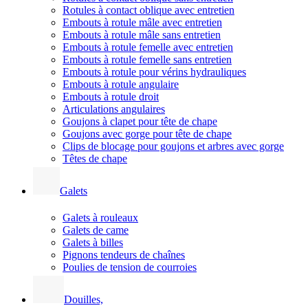
Rotules à contact oblique avec entretien
Embouts à rotule mâle avec entretien
Embouts à rotule mâle sans entretien
Embouts à rotule femelle avec entretien
Embouts à rotule femelle sans entretien
Embouts à rotule pour vérins hydrauliques
Embouts à rotule angulaire
Embouts à rotule droit
Articulations angulaires
Goujons à clapet pour tête de chape
Goujons avec gorge pour tête de chape
Clips de blocage pour goujons et arbres avec gorge
Têtes de chape
Galets
Galets à rouleaux
Galets de came
Galets à billes
Pignons tendeurs de chaînes
Poulies de tension de courroies
Douilles,