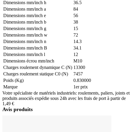
Dimensions mm/inch h
36.5
Dimensions mm/inch a
84
Dimensions mm/inch e
56
Dimensions mm/inch b
38
Dimensions mm/inch g
15
Dimensions mm/inch w
72
Dimensions mm/inch n
14.3
Dimensions mm/inch B
34.1
Dimensions mm/inch l
12
Dimensions écrou mm/inch
M10
Charges roulement dynamique C (N)
13300
Charges roulement statique C0 (N)
7457
Poids (Kg)
0.830000
Marque
1er prix
Votre spécialiste de matériels industriels: roulements, paliers, joints et
produits associés expédie sous 24h avec les frais de port à partir de
1,49 €
Avis produits