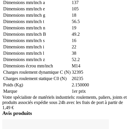
Dimensions mm/inch a
137
Dimensions mm/inch e
105
Dimensions mm/inch g
18
Dimensions mm/inch t
56.5
Dimensions mm/inch n
19
Dimensions mm/inch B
49.2
Dimensions mm/inch s
16
Dimensions mm/inch i
22
Dimensions mm/inch l
38
Dimensions mm/inch z
52.2
Dimensions écrou mm/inch
M14
Charges roulement dynamique C (N)
32395
Charges roulement statique C0 (N)
20235
Poids (Kg)
2.150000
Marque
1er prix
Votre spécialiste de matériels industriels: roulements, paliers, joints et
produits associés expédie sous 24h avec les frais de port à partir de
1,49 €
Avis produits