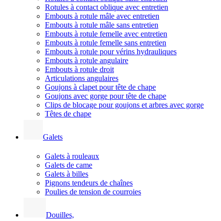
Rotules à contact oblique avec entretien
Embouts à rotule mâle avec entretien
Embouts à rotule mâle sans entretien
Embouts à rotule femelle avec entretien
Embouts à rotule femelle sans entretien
Embouts à rotule pour vérins hydrauliques
Embouts à rotule angulaire
Embouts à rotule droit
Articulations angulaires
Goujons à clapet pour tête de chape
Goujons avec gorge pour tête de chape
Clips de blocage pour goujons et arbres avec gorge
Têtes de chape
Galets
Galets à rouleaux
Galets de came
Galets à billes
Pignons tendeurs de chaînes
Poulies de tension de courroies
Douilles,