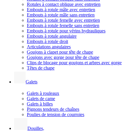
Rotules à contact oblique avec entretien
Embouts à rotule mâle avec entretien
Embouts à rotule mâle sans entretien
Embouts à rotule femelle avec entretien
Embouts à rotule femelle sans entretien
Embouts à rotule pour vérins hydrauliques
Embouts à rotule angulaire
Embouts à rotule droit
Articulations angulaires
Goujons à clapet pour tête de chape
Goujons avec gorge pour tête de chape
Clips de blocage pour goujons et arbres avec gorge
Têtes de chape
Galets
Galets à rouleaux
Galets de came
Galets à billes
Pignons tendeurs de chaînes
Poulies de tension de courroies
Douilles,