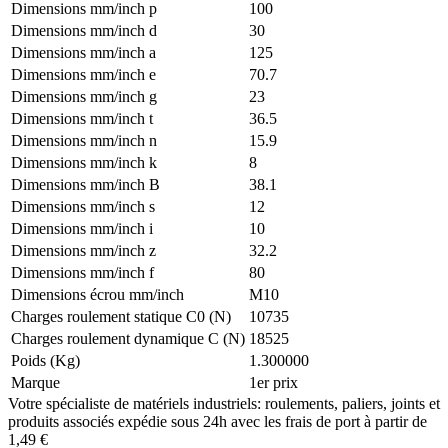
Dimensions mm/inch p
100
Dimensions mm/inch d
30
Dimensions mm/inch a
125
Dimensions mm/inch e
70.7
Dimensions mm/inch g
23
Dimensions mm/inch t
36.5
Dimensions mm/inch n
15.9
Dimensions mm/inch k
8
Dimensions mm/inch B
38.1
Dimensions mm/inch s
12
Dimensions mm/inch i
10
Dimensions mm/inch z
32.2
Dimensions mm/inch f
80
Dimensions écrou mm/inch
M10
Charges roulement statique C0 (N)
10735
Charges roulement dynamique C (N)
18525
Poids (Kg)
1.300000
Marque
1er prix
Votre spécialiste de matériels industriels: roulements, paliers, joints et
produits associés expédie sous 24h avec les frais de port à partir de
1,49 €