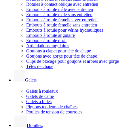
Rotules à contact oblique avec entretien
Embouts à rotule mâle avec entretien
Embouts à rotule mâle sans entretien
Embouts à rotule femelle avec entretien
Embouts à rotule femelle sans entretien
Embouts à rotule pour vérins hydrauliques
Embouts à rotule angulaire
Embouts à rotule droit
Articulations angulaires
Goujons à clapet pour tête de chape
Goujons avec gorge pour tête de chape
Clips de blocage pour goujons et arbres avec gorge
Têtes de chape
Galets
Galets à rouleaux
Galets de came
Galets à billes
Pignons tendeurs de chaînes
Poulies de tension de courroies
Douilles,