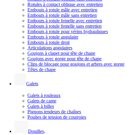
Rotules à contact oblique avec entretien
Embouts à rotule mâle avec entretien
Embouts à rotule mâle sans entretien
Embouts à rotule femelle avec entretien
Embouts à rotule femelle sans entretien
Embouts à rotule pour vérins hydrauliques
Embouts à rotule angulaire
Embouts à rotule droit
Articulations angulaires
Goujons à clapet pour tête de chape
Goujons avec gorge pour tête de chape
Clips de blocage pour goujons et arbres avec gorge
Têtes de chape
Galets
Galets à rouleaux
Galets de came
Galets à billes
Pignons tendeurs de chaînes
Poulies de tension de courroies
Douilles,