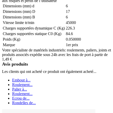
aux risques et périls de l’utilisateur
Dimensions (mm) d
6
Dimensions (mm) D
17
Dimensions (mm) B
6
Vitesse limite tr/min
45000
Charges supportées dynamique C (Kg)
226.3
Charges supportées statique C0 (Kg)
84.6
Poids (Kg)
0.050000
Marque
1er prix
Votre spécialiste de matériels industriels: roulements, paliers, joints et
produits associés expédie sous 24h avec les frais de port à partir de
1,49 €
Avis produits
Les clients qui ont acheté ce produit ont également acheté...
Embout à...
Roulement...
Palier à...
Roulement...
Ecrou de...
Rondelles de...