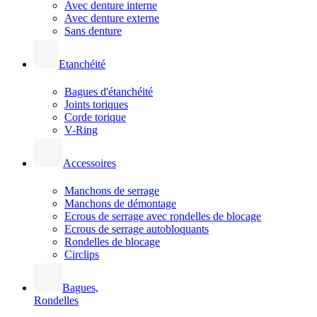
Avec denture interne
Avec denture externe
Sans denture
Etanchéité
Bagues d'étanchéité
Joints toriques
Corde torique
V-Ring
Accessoires
Manchons de serrage
Manchons de démontage
Ecrous de serrage avec rondelles de blocage
Ecrous de serrage autobloquants
Rondelles de blocage
Circlips
Bagues,
Rondelles