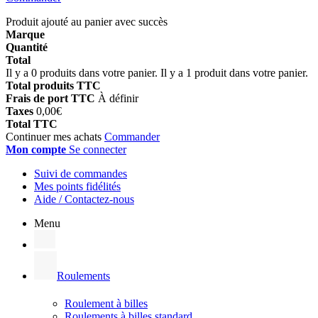
Produit ajouté au panier avec succès
Marque
Quantité
Total
Il y a
0
produits dans votre panier.
Il y a 1 produit dans votre panier.
Total produits TTC
Frais de port TTC
À définir
Taxes
0,00€
Total TTC
Continuer mes achats
Commander
Mon compte
Se connecter
Suivi de commandes
Mes points fidélités
Aide / Contactez-nous
Menu
Roulements
Roulement à billes
Roulements à billes standard