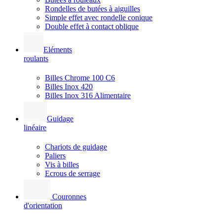
Rondelles de butées à aiguilles
Simple effet avec rondelle conique
Double effet à contact oblique
Eléments
roulants
Billes Chrome 100 C6
Billes Inox 420
Billes Inox 316 Alimentaire
Guidage
linéaire
Chariots de guidage
Paliers
Vis à billes
Ecrous de serrage
Couronnes
d'orientation