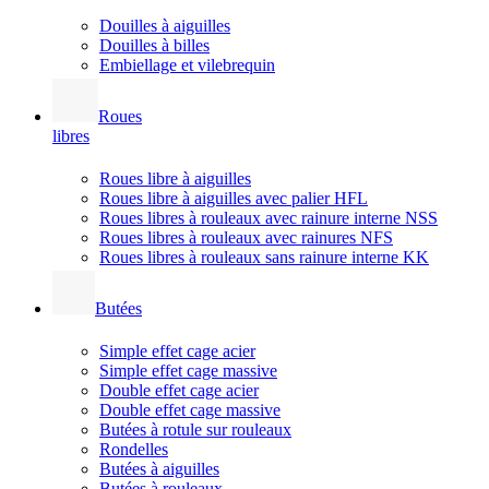
Douilles à aiguilles
Douilles à billes
Embiellage et vilebrequin
Roues
libres
Roues libre à aiguilles
Roues libre à aiguilles avec palier HFL
Roues libres à rouleaux avec rainure interne NSS
Roues libres à rouleaux avec rainures NFS
Roues libres à rouleaux sans rainure interne KK
Butées
Simple effet cage acier
Simple effet cage massive
Double effet cage acier
Double effet cage massive
Butées à rotule sur rouleaux
Rondelles
Butées à aiguilles
Butées à rouleaux