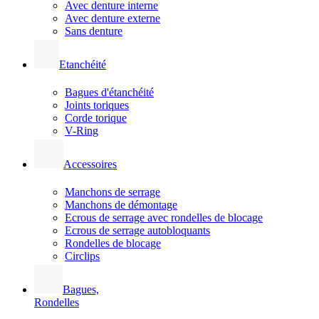
Avec denture interne
Avec denture externe
Sans denture
Etanchéité
Bagues d'étanchéité
Joints toriques
Corde torique
V-Ring
Accessoires
Manchons de serrage
Manchons de démontage
Ecrous de serrage avec rondelles de blocage
Ecrous de serrage autobloquants
Rondelles de blocage
Circlips
Bagues,
Rondelles