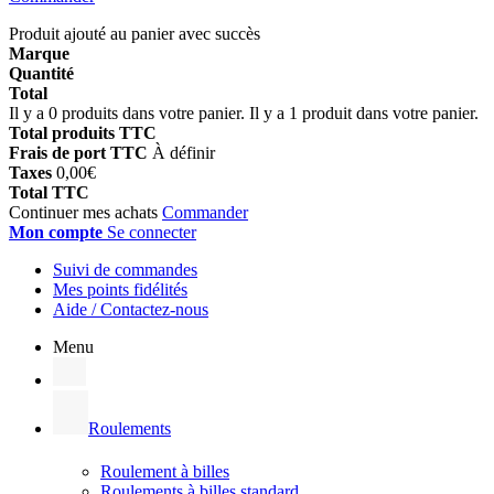
Produit ajouté au panier avec succès
Marque
Quantité
Total
Il y a
0
produits dans votre panier.
Il y a 1 produit dans votre panier.
Total produits TTC
Frais de port TTC
À définir
Taxes
0,00€
Total TTC
Continuer mes achats
Commander
Mon compte
Se connecter
Suivi de commandes
Mes points fidélités
Aide / Contactez-nous
Menu
Roulements
Roulement à billes
Roulements à billes standard