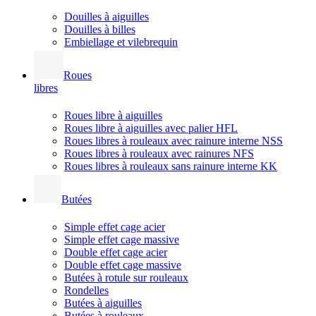
Douilles à aiguilles
Douilles à billes
Embiellage et vilebrequin
Roues
libres
Roues libre à aiguilles
Roues libre à aiguilles avec palier HFL
Roues libres à rouleaux avec rainure interne NSS
Roues libres à rouleaux avec rainures NFS
Roues libres à rouleaux sans rainure interne KK
Butées
Simple effet cage acier
Simple effet cage massive
Double effet cage acier
Double effet cage massive
Butées à rotule sur rouleaux
Rondelles
Butées à aiguilles
Butées à rouleaux