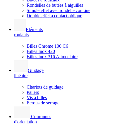
Rondelles de butées à aiguilles
Simple effet avec rondelle conique
Double effet à contact oblique
Eléments
roulants
Billes Chrome 100 C6
Billes Inox 420
Billes Inox 316 Alimentaire
Guidage
linéaire
Chariots de guidage
Paliers
Vis à billes
Ecrous de serrage
Couronnes
d'orientation