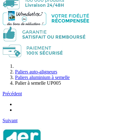
Paliers auto-aligneurs
Paliers aluminium à semelle
Palier à semelle UP005
Précédent
Suivant