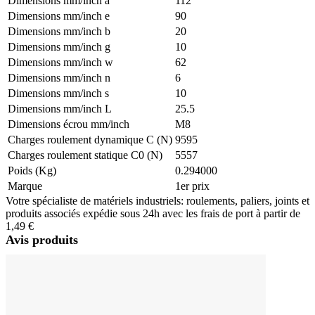
Dimensions mm/inch a
112
Dimensions mm/inch e
90
Dimensions mm/inch b
20
Dimensions mm/inch g
10
Dimensions mm/inch w
62
Dimensions mm/inch n
6
Dimensions mm/inch s
10
Dimensions mm/inch L
25.5
Dimensions écrou mm/inch
M8
Charges roulement dynamique C (N)
9595
Charges roulement statique C0 (N)
5557
Poids (Kg)
0.294000
Marque
1er prix
Votre spécialiste de matériels industriels: roulements, paliers, joints et
produits associés expédie sous 24h avec les frais de port à partir de
1,49 €
Avis produits