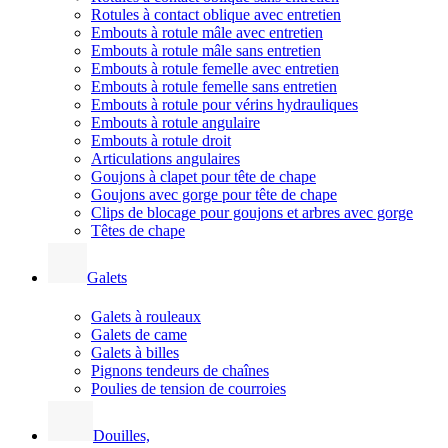
Rotules à contact oblique avec entretien
Embouts à rotule mâle avec entretien
Embouts à rotule mâle sans entretien
Embouts à rotule femelle avec entretien
Embouts à rotule femelle sans entretien
Embouts à rotule pour vérins hydrauliques
Embouts à rotule angulaire
Embouts à rotule droit
Articulations angulaires
Goujons à clapet pour tête de chape
Goujons avec gorge pour tête de chape
Clips de blocage pour goujons et arbres avec gorge
Têtes de chape
Galets
Galets à rouleaux
Galets de came
Galets à billes
Pignons tendeurs de chaînes
Poulies de tension de courroies
Douilles,