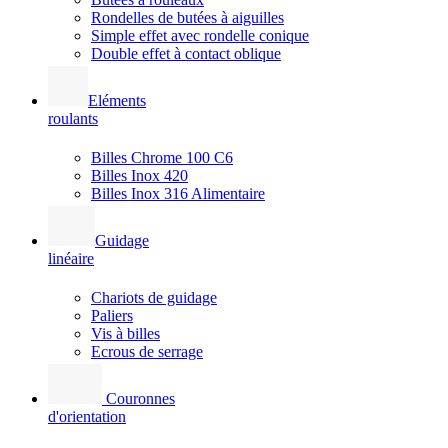
Rondelles de butées à aiguilles
Simple effet avec rondelle conique
Double effet à contact oblique
Eléments
roulants
Billes Chrome 100 C6
Billes Inox 420
Billes Inox 316 Alimentaire
Guidage
linéaire
Chariots de guidage
Paliers
Vis à billes
Ecrous de serrage
Couronnes
d'orientation