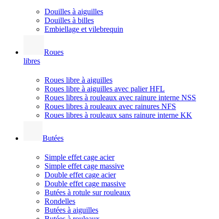
Douilles à aiguilles
Douilles à billes
Embiellage et vilebrequin
Roues
libres
Roues libre à aiguilles
Roues libre à aiguilles avec palier HFL
Roues libres à rouleaux avec rainure interne NSS
Roues libres à rouleaux avec rainures NFS
Roues libres à rouleaux sans rainure interne KK
Butées
Simple effet cage acier
Simple effet cage massive
Double effet cage acier
Double effet cage massive
Butées à rotule sur rouleaux
Rondelles
Butées à aiguilles
Butées à rouleaux