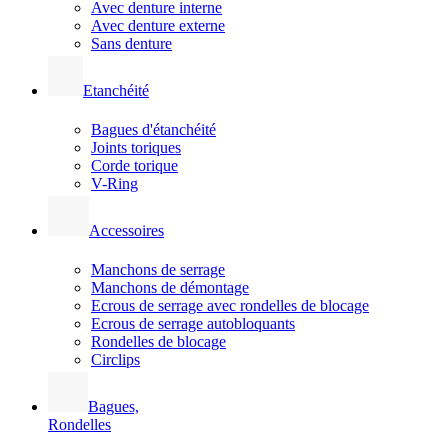
Avec denture interne
Avec denture externe
Sans denture
Etanchéité
Bagues d'étanchéité
Joints toriques
Corde torique
V-Ring
Accessoires
Manchons de serrage
Manchons de démontage
Ecrous de serrage avec rondelles de blocage
Ecrous de serrage autobloquants
Rondelles de blocage
Circlips
Bagues,
Rondelles