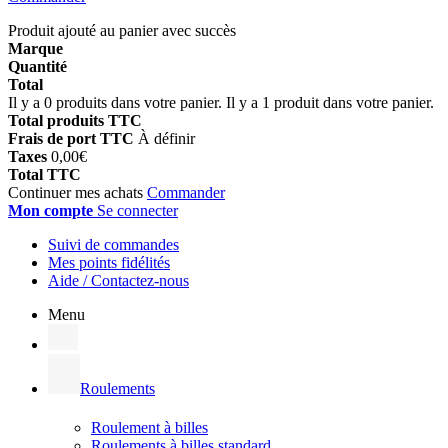
Produit ajouté au panier avec succès
Marque
Quantité
Total
Il y a
0
produits dans votre panier.
Il y a 1 produit dans votre panier.
Total produits TTC
Frais de port TTC
À définir
Taxes
0,00€
Total TTC
Continuer mes achats
Commander
Mon compte
Se connecter
Suivi de commandes
Mes points fidélités
Aide / Contactez-nous
Menu
Roulements
Roulement à billes
Roulements à billes standard