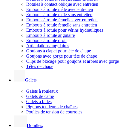
Rotules à contact oblique avec entretien
Embouts à rotule mâle avec entretien
Embouts à rotule mâle sans entretien
Embouts à rotule femelle avec entretien
Embouts à rotule femelle sans entretien
Embouts à rotule pour vérins hydrauliques
Embouts à rotule angulaire
Embouts à rotule droit
Articulations angulaires
Goujons à clapet pour tête de chape
Goujons avec gorge pour tête de chape
Clips de blocage pour goujons et arbres avec gorge
Têtes de chape
Galets
Galets à rouleaux
Galets de came
Galets à billes
Pignons tendeurs de chaînes
Poulies de tension de courroies
Douilles,